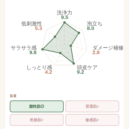
洗浄力
9.5
低刺激性
泡立ち
5.3
8.0
サラサラ感
ダメージ補修
9.8
2.8
しっとり感
頭皮ケア
4.2
9.2
肌質
脂性肌◎
普通肌×
乾燥肌×
敏感肌×