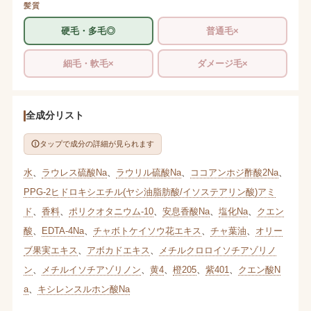
髪質
硬毛・多毛◎
普通毛×
細毛・軟毛×
ダメージ毛×
全成分リスト
タップで成分の詳細が見られます
水
、
ラウレス硫酸Na
、
ラウリル硫酸Na
、
ココアンホジ酢酸2Na
、
PPG-2ヒドロキシエチル(ヤシ油脂肪酸/イソステアリン酸)アミ
ド
、
香料
、
ポリクオタニウム-10
、
安息香酸Na
、
塩化Na
、
クエン
酸
、
EDTA-4Na
、
チャボトケイソウ花エキス
、
チャ葉油
、
オリー
ブ果実エキス
、
アボカドエキス
、
メチルクロロイソチアゾリノ
ン
、
メチルイソチアゾリノン
、
黄4
、
橙205
、
紫401
、
クエン酸N
a
、
キシレンスルホン酸Na