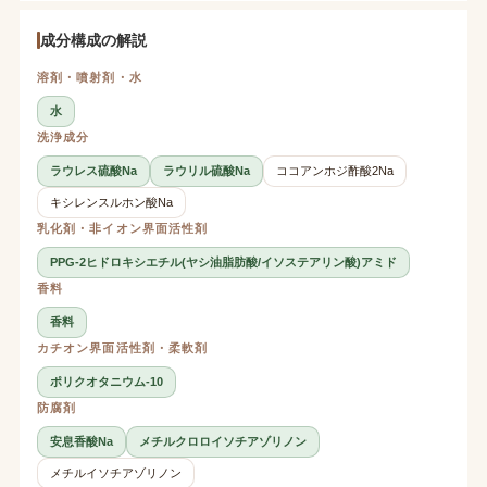
成分構成の解説
溶剤・噴射剤・水
水
洗浄成分
ラウレス硫酸Na
ラウリル硫酸Na
ココアンホジ酢酸2Na
キシレンスルホン酸Na
乳化剤・非イオン界面活性剤
PPG-2ヒドロキシエチル(ヤシ油脂肪酸/イソステアリン酸)アミド
香料
香料
カチオン界面活性剤・柔軟剤
ポリクオタニウム-10
防腐剤
安息香酸Na
メチルクロロイソチアゾリノン
メチルイソチアゾリノン