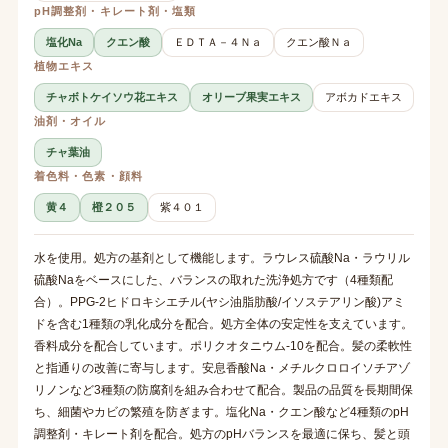
pH調整剤・キレート剤・塩類
塩化Na
クエン酸
ＥＤＴＡ－４Ｎａ
クエン酸Ｎａ
植物エキス
チャボトケイソウ花エキス
オリーブ果実エキス
アボカドエキス
油剤・オイル
チャ葉油
着色料・色素・顔料
黄４
橙２０５
紫４０１
水を使用。処方の基剤として機能します。ラウレス硫酸Na・ラウリル
硫酸Naをベースにした、バランスの取れた洗浄処方です（4種類配
合）。PPG-2ヒドロキシエチル(ヤシ油脂肪酸/イソステアリン酸)アミ
ドを含む1種類の乳化成分を配合。処方全体の安定性を支えています。
香料成分を配合しています。ポリクオタニウム-10を配合。髪の柔軟性
と指通りの改善に寄与します。安息香酸Na・メチルクロロイソチアゾ
リノンなど3種類の防腐剤を組み合わせて配合。製品の品質を長期間保
ち、細菌やカビの繁殖を防ぎます。塩化Na・クエン酸など4種類のpH
調整剤・キレート剤を配合。処方のpHバランスを最適に保ち、髪と頭