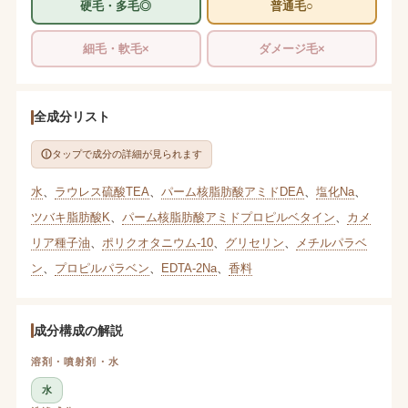
硬毛・多毛◎
普通毛○
細毛・軟毛×
ダメージ毛×
全成分リスト
タップで成分の詳細が見られます
水
、
ラウレス硫酸TEA
、
パーム核脂肪酸アミドDEA
、
塩化Na
、
ツバキ脂肪酸K
、
パーム核脂肪酸アミドプロピルベタイン
、
カメ
リア種子油
、
ポリクオタニウム-10
、
グリセリン
、
メチルパラベ
ン
、
プロピルパラベン
、
EDTA-2Na
、
香料
成分構成の解説
溶剤・噴射剤・水
水