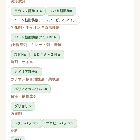
洗浄成分
ラウレス硫酸TEA
ツバキ脂肪酸K
パーム核脂肪酸アミドプロピルベタイン
乳化剤・非イオン界面活性剤
パーム核脂肪酸アミドDEA
pH調整剤・キレート剤・塩類
塩化Na
ＥＤＴＡ－２Ｎａ
油剤・オイル
カメリア種子油
カチオン界面活性剤・柔軟剤
ポリクオタニウム-10
保湿・補修成分
グリセリン
防腐剤
メチルパラベン
プロピルパラベン
香料