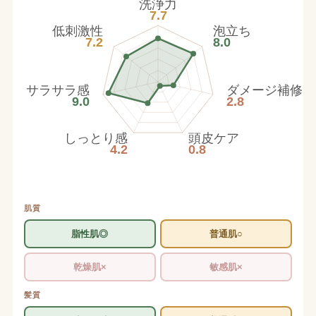
洗浄力
7.7
低刺激性
泡立ち
7.2
8.0
サラサラ感
ダメージ補修
9.0
2.8
しっとり感
頭皮ケア
4.2
0.8
肌質
脂性肌◎
普通肌○
乾燥肌×
敏感肌×
髪質