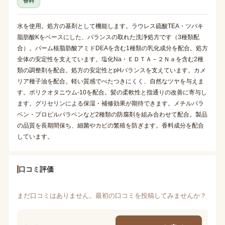
香料
水を使用。処方の基剤として機能します。ラウレス硫酸TEA・ツバキ
脂肪酸Kをベースにした、バランスの取れた洗浄処方です（3種類配
合）。パーム核脂肪酸アミドDEAを含む1種類の乳化成分を配合。処方
全体の安定性を支えています。塩化Na・ＥＤＴＡ－２Ｎａを含む2種
類の調整剤を配合。処方の安定性とpHバランスを支えています。カメ
リア種子油を配合。軽い質感でべたつきにくく、自然なツヤを与えま
す。ポリクオタニウム-10を配合。髪の柔軟性と指通りの改善に寄与し
ます。グリセリンによる保湿・補修効果が期待できます。メチルパラ
ベン・プロピルパラベンなど2種類の防腐剤を組み合わせて配合。製品
の品質を長期間保ち、細菌やカビの繁殖を防ぎます。香料成分を配合
しています。
口コミ評価
まだ口コミはありません。最初の口コミを投稿してみませんか？