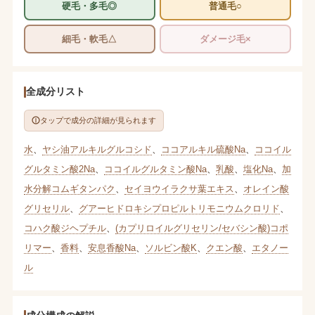
硬毛・多毛◎
普通毛○
細毛・軟毛△
ダメージ毛×
全成分リスト
タップで成分の詳細が見られます
水
、
ヤシ油アルキルグルコシド
、
ココアルキル硫酸Na
、
ココイル
グルタミン酸2Na
、
ココイルグルタミン酸Na
、
乳酸
、
塩化Na
、
加
水分解コムギタンパク
、
セイヨウイラクサ葉エキス
、
オレイン酸
グリセリル
、
グアーヒドロキシプロピルトリモニウムクロリド
、
コハク酸ジヘプチル
、
(カプリロイルグリセリン/セバシン酸)コポ
リマー
、
香料
、
安息香酸Na
、
ソルビン酸K
、
クエン酸
、
エタノー
ル