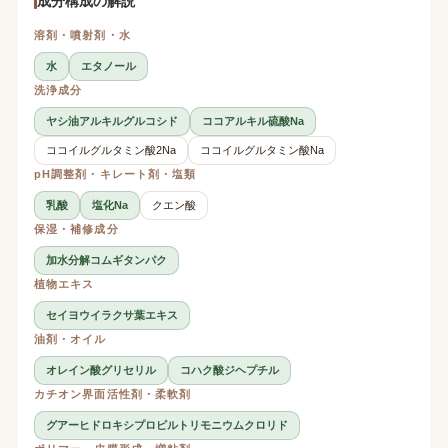
成分構成の解説
溶剤・噴射剤・水
水
エタノール
洗浄成分
ヤシ油アルキルグルコシド
ココアルキル硫酸Na
ココイルグルタミン酸2Na
ココイルグルタミン酸Na
pH調整剤・キレート剤・塩類
乳酸
塩化Na
クエン酸
保湿・補修成分
加水分解コムギタンパク
植物エキス
セイヨウイラクサ葉エキス
油剤・オイル
オレイン酸グリセリル
コハク酸ジヘプチル
カチオン界面活性剤・柔軟剤
グアーヒドロキシプロピルトリモニウムクロリド