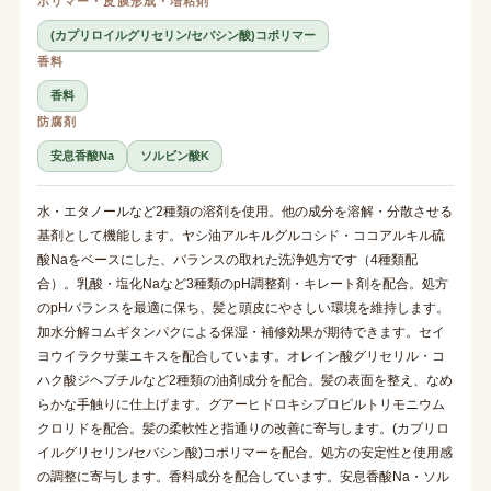
ポリマー・皮膜形成・増粘剤
(カプリロイルグリセリン/セバシン酸)コポリマー
香料
香料
防腐剤
安息香酸Na
ソルビン酸K
水・エタノールなど2種類の溶剤を使用。他の成分を溶解・分散させる
基剤として機能します。ヤシ油アルキルグルコシド・ココアルキル硫
酸Naをベースにした、バランスの取れた洗浄処方です（4種類配
合）。乳酸・塩化Naなど3種類のpH調整剤・キレート剤を配合。処方
のpHバランスを最適に保ち、髪と頭皮にやさしい環境を維持します。
加水分解コムギタンパクによる保湿・補修効果が期待できます。セイ
ヨウイラクサ葉エキスを配合しています。オレイン酸グリセリル・コ
ハク酸ジヘプチルなど2種類の油剤成分を配合。髪の表面を整え、なめ
らかな手触りに仕上げます。グアーヒドロキシプロピルトリモニウム
クロリドを配合。髪の柔軟性と指通りの改善に寄与します。(カプリロ
イルグリセリン/セバシン酸)コポリマーを配合。処方の安定性と使用感
の調整に寄与します。香料成分を配合しています。安息香酸Na・ソル