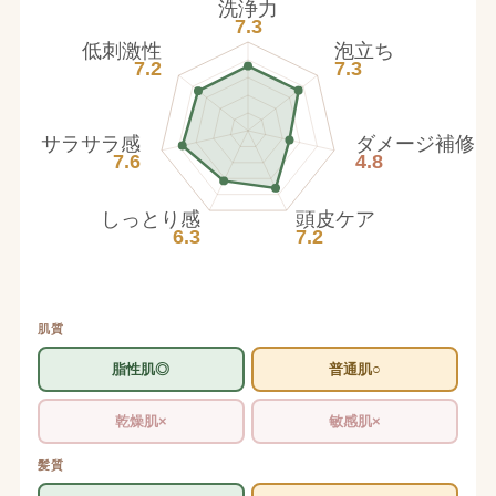
洗浄力
7.3
低刺激性
泡立ち
7.2
7.3
サラサラ感
ダメージ補修
7.6
4.8
しっとり感
頭皮ケア
6.3
7.2
肌質
脂性肌◎
普通肌○
乾燥肌×
敏感肌×
髪質