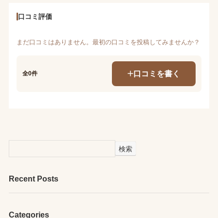
口コミ評価
まだ口コミはありません。最初の口コミを投稿してみませんか？
口コミを書く
全0件
検索
Recent Posts
Categories