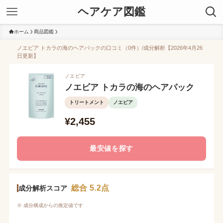
ヘアケア図鑑
ホーム
商品図鑑
ノエビア トカラの海のヘアパックの口コミ（0件）/成分解析【2026年4月26
日更新】
ノエビア
ノエビア トカラの海のヘアパック
トリートメント
ノエビア
¥2,455
最安値を探す
総合 5.2点
成分解析スコア
※ 成分構成からの推定値です