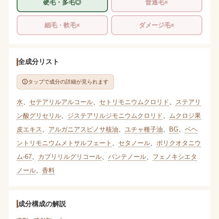
硬毛・多毛◎
普通毛×
細毛・軟毛×
ダメージ毛×
全成分リスト
タップで成分の詳細が見られます
水
、
セテアリルアルコール
、
セトリモニウムクロリド
、
ステアリ
ン酸グリセリル
、
ジステアリルジモニウムクロリド
、
ムクロジ果
皮エキス
、
アルガニアスピノサ核油
、
ユチャ種子油
、
BG
、
ベヘ
ントリモニウムメトサルフェート
、
セタノール
、
ポリクオタニウ
ム-67
、
カプリリルグリコール
、
パンテノール
、
フェノキシエタ
ノール
、
香料
成分構成の解説