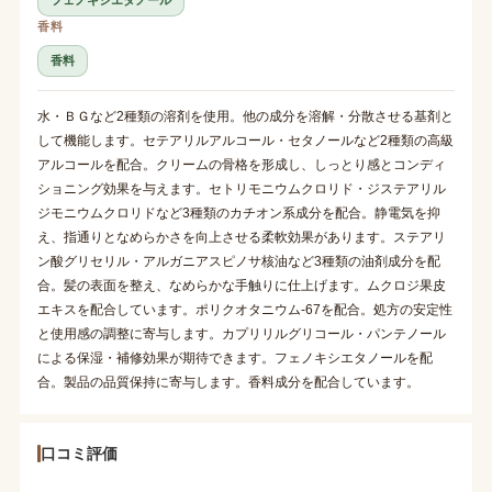
香料
香料
水・ＢＧなど2種類の溶剤を使用。他の成分を溶解・分散させる基剤と
して機能します。セテアリルアルコール・セタノールなど2種類の高級
アルコールを配合。クリームの骨格を形成し、しっとり感とコンディ
ショニング効果を与えます。セトリモニウムクロリド・ジステアリル
ジモニウムクロリドなど3種類のカチオン系成分を配合。静電気を抑
え、指通りとなめらかさを向上させる柔軟効果があります。ステアリ
ン酸グリセリル・アルガニアスピノサ核油など3種類の油剤成分を配
合。髪の表面を整え、なめらかな手触りに仕上げます。ムクロジ果皮
エキスを配合しています。ポリクオタニウム-67を配合。処方の安定性
と使用感の調整に寄与します。カプリリルグリコール・パンテノール
による保湿・補修効果が期待できます。フェノキシエタノールを配
合。製品の品質保持に寄与します。香料成分を配合しています。
口コミ評価