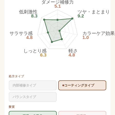
ダメージ補修力
5.1
低刺激性
ツヤ・まとまり
8.3
9.2
サラサラ感
カラーケア効果
4.8
1.0
しっとり感
軽さ
6.3
4.8
処方タイプ
内部補修タイプ
コーティングタイプ
バランスタイプ
髪質