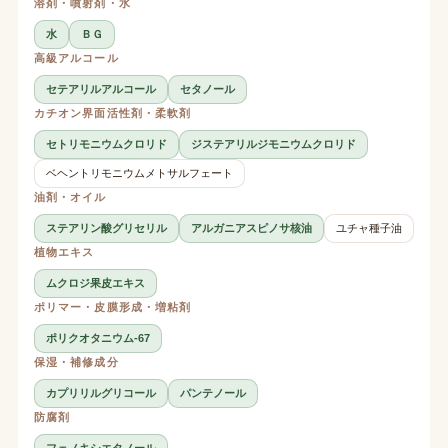
溶剤・噴射剤・水
水
ＢＧ
高級アルコール
セテアリルアルコール
セタノール
カチオン界面活性剤・柔軟剤
セトリモニウムクロリド
ジステアリルジモニウムクロリド
ベヘントリモニウムメトサルフェート
油剤・オイル
ステアリン酸グリセリル
アルガニアスピノサ核油
ユチャ種子油
植物エキス
ムクロジ果皮エキス
ポリマー・皮膜形成・増粘剤
ポリクオタニウム-67
保湿・補修成分
カプリリルグリコール
パンテノール
防腐剤
フェノキシエタノール