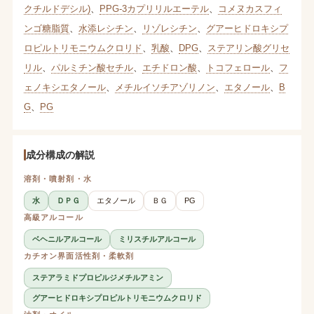
クチルドデシル)
、
PPG-3カプリリルエーテル
、
コメヌカスフィ
ンゴ糖脂質
、
水添レシチン
、
リゾレシチン
、
グアーヒドロキシプ
ロピルトリモニウムクロリド
、
乳酸
、
DPG
、
ステアリン酸グリセ
リル
、
パルミチン酸セチル
、
エチドロン酸
、
トコフェロール
、
フ
ェノキシエタノール
、
メチルイソチアゾリノン
、
エタノール
、
B
G
、
PG
成分構成の解説
溶剤・噴射剤・水
水
ＤＰＧ
エタノール
ＢＧ
PG
高級アルコール
ベヘニルアルコール
ミリスチルアルコール
カチオン界面活性剤・柔軟剤
ステアラミドプロピルジメチルアミン
グアーヒドロキシプロピルトリモニウムクロリド