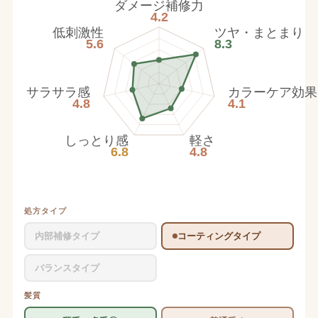
ダメージ補修力
4.2
低刺激性
ツヤ・まとまり
5.6
8.3
サラサラ感
カラーケア効果
4.8
4.1
しっとり感
軽さ
6.8
4.8
処方タイプ
内部補修タイプ
コーティングタイプ
バランスタイプ
髪質