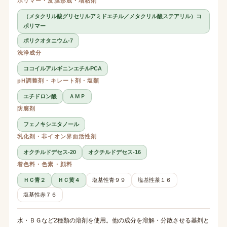
ポリマー・皮膜形成・増粘剤
（メタクリル酸グリセリルアミドエチル／メタクリル酸ステアリル）コ
ポリマー
ポリクオタニウム-7
洗浄成分
ココイルアルギニンエチルPCA
pH調整剤・キレート剤・塩類
エチドロン酸
ＡＭＰ
防腐剤
フェノキシエタノール
乳化剤・非イオン界面活性剤
オクチルドデセス-20
オクチルドデセス-16
着色料・色素・顔料
ＨＣ青２
ＨＣ黄４
塩基性青９９
塩基性茶１６
塩基性赤７６
水・ＢＧなど2種類の溶剤を使用。他の成分を溶解・分散させる基剤と