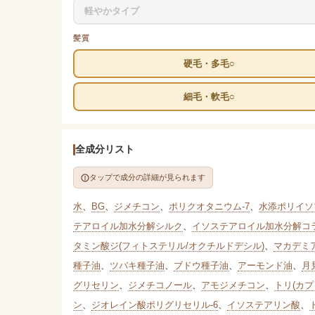
軽やかタイプ
髪質
硬毛・多毛○
細毛・軟毛○
全成分リスト
タップで成分の詳細が見られます
水
、
BG
、
ジメチコン
、
ポリクオタニウム-7
、
水添ポリイソ
テアロイル加水分解シルク
、
イソステアロイル加水分解コ
タミン酸ジ(フィトステリル/オクチルドデシル)
、
マカデミ
種子油
、
ツバキ種子油
、
ブドウ種子油
、
アーモンド油
、
月
グリセリン
、
ジメチコノール
、
アモジメチコン
、
トリ(カ
ン
、
ジオレイン酸ポリグリセリル-6
、
イソステアリン酸
、