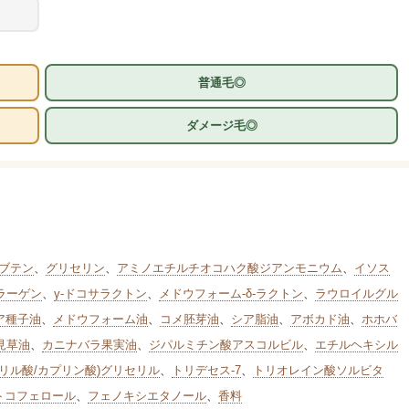
普通毛◎
ダメージ毛◎
ブテン
、
グリセリン
、
アミノエチルチオコハク酸ジアンモニウム
、
イソス
ラーゲン
、
γ-ドコサラクトン
、
メドウフォーム-δ-ラクトン
、
ラウロイルグル
ア種子油
、
メドウフォーム油
、
コメ胚芽油
、
シア脂油
、
アボカド油
、
ホホバ
見草油
、
カニナバラ果実油
、
ジパルミチン酸アスコルビル
、
エチルヘキシル
プリル酸/カプリン酸)グリセリル
、
トリデセス-7
、
トリオレイン酸ソルビタ
トコフェロール
、
フェノキシエタノール
、
香料