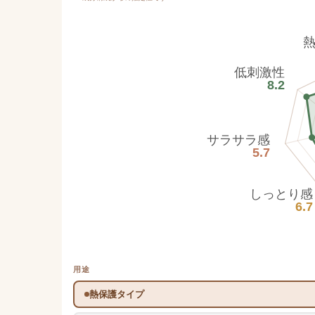
低刺激性
8.2
サラサラ感
5.7
しっとり感
6.7
用途
熱保護タイプ