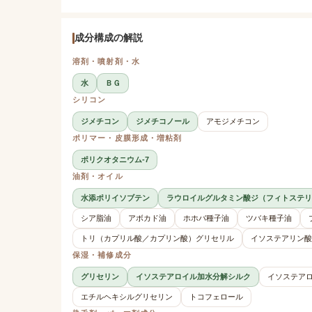
成分構成の解説
溶剤・噴射剤・水
水
ＢＧ
シリコン
ジメチコン
ジメチコノール
アモジメチコン
ポリマー・皮膜形成・増粘剤
ポリクオタニウム-7
油剤・オイル
水添ポリイソブテン
ラウロイルグルタミン酸ジ（フィトステリ
シア脂油
アボカド油
ホホバ種子油
ツバキ種子油
トリ（カプリル酸／カプリン酸）グリセリル
イソステアリン酸
保湿・補修成分
グリセリン
イソステアロイル加水分解シルク
イソステア
エチルヘキシルグリセリン
トコフェロール