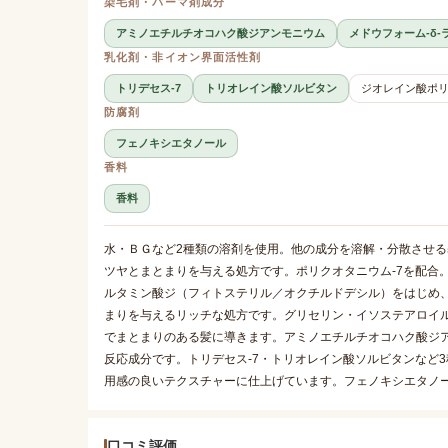
染毛剤・パーマ剤成分
アミノエチルチオコハク酸ジアンモニウム
メドウフォーム-δ-
乳化剤・非イオン界面活性剤
トリデセス-7
トリオレイン酸ソルビタン
ジオレイン酸ポリ
防腐剤
フェノキシエタノール
香料
香料
水・ＢＧなど2種類の溶剤を使用。他の成分を溶解・分散させる
ツヤとまとまりを与える処方です。ポリクオタニウム-7を配合
ルタミン酸ジ（フィトステリル／オクチルドデシル）をはじめ、
まりを与えるリッチな処方です。グリセリン・イソステアロイ
でまとまりのある髪に導きます。アミノエチルチオコハク酸ジア
反応成分です。トリデセス-7・トリオレイン酸ソルビタンなど
用感の良いテクスチャーに仕上げています。フェノキシエタノ
口コミ評価