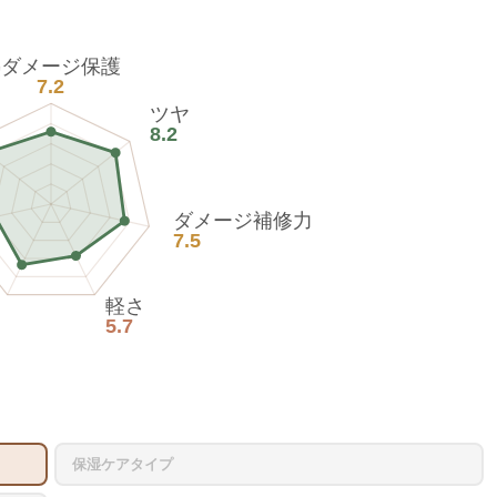
熱ダメージ保護
7.2
ツヤ
8.2
ダメージ補修力
7.5
軽さ
5.7
保湿ケアタイプ