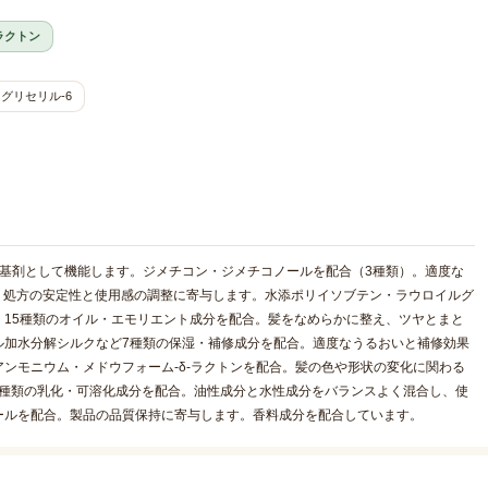
ラクトン
グリセリル-6
基剤として機能します。ジメチコン・ジメチコノールを配合（3種類）。適度な
。処方の安定性と使用感の調整に寄与します。水添ポリイソブテン・ラウロイルグ
15種類のオイル・エモリエント成分を配合。髪をなめらかに整え、ツヤとまと
ル加水分解シルクなど7種類の保湿・補修成分を配合。適度なうるおいと補修効果
ンモニウム・メドウフォーム-δ-ラクトンを配合。髪の色や形状の変化に関わる
3種類の乳化・可溶化成分を配合。油性成分と水性成分をバランスよく混合し、使
ールを配合。製品の品質保持に寄与します。香料成分を配合しています。