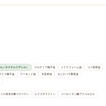
ル／オクチルドデシル）
マカデミア種子油
メドウフォーム油
コメ胚芽油
ブドウ種子油
アーモンド油
月見草油
カニナバラ果実油
ロイル加水分解コラーゲン
γ-ドコサラクトン
ジパルミチン酸アスコルビル