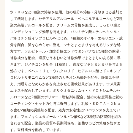
水・ＢＧなど3種類の溶剤を使用。他の成分を溶解・分散させる基剤と
して機能します。セテアリルアルコール・ベヘニルアルコールなど2種
類の高級アルコールを配合。クリームの骨格を形成し、しっとり感と
コンディショニング効果を与えます。パルミチン酸エチルヘキシル・
パルミチン酸イソプロピルをはじめ、4種類のオイル・エモリエント成
分を配合。髪をなめらかに整え、ツヤとまとまりを与えるリッチな処
方です。ソルビトール・加水分解エンドウタンパクなど5種類の保湿・
補修成分を配合。適度なうるおいと補修効果でまとまりのある髪に導
きます。ジメチコンを配合（1種類）。適度なツヤとまとまりを与える
処方です。ベヘントリモニウムクロリド・ヒアルロン酸ヒドロキシプ
ロピルトリモニウムなど3種類のカチオン系成分を配合。静電気を抑
え、指通りとなめらかさを向上させる柔軟効果があります。ウメ果実
エキスを配合しています。ポリクオタニウム-7・ヒドロキシエチルセ
ルロースなど2種類のポリマー・増粘剤を配合。処方の粘度調整と髪の
コーティング・セット力付与に寄与します。乳酸・ＥＤＴＡ－２Ｎａ
を含む2種類の調整剤を配合。処方の安定性とpHバランスを支えてい
ます。フェノキシエタノール・ソルビン酸Kなど3種類の防腐剤を組み
合わせて配合。製品の品質を長期間保ち、細菌やカビの繁殖を防ぎま
す。香料成分を配合しています。