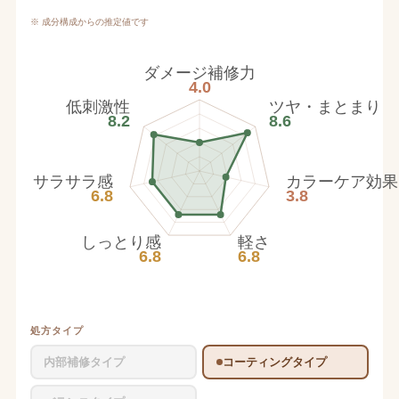
※ 成分構成からの推定値です
ダメージ補修力
4.0
低刺激性
ツヤ・まとまり
8.2
8.6
サラサラ感
カラーケア効果
6.8
3.8
しっとり感
軽さ
6.8
6.8
処方タイプ
内部補修タイプ
コーティングタイプ