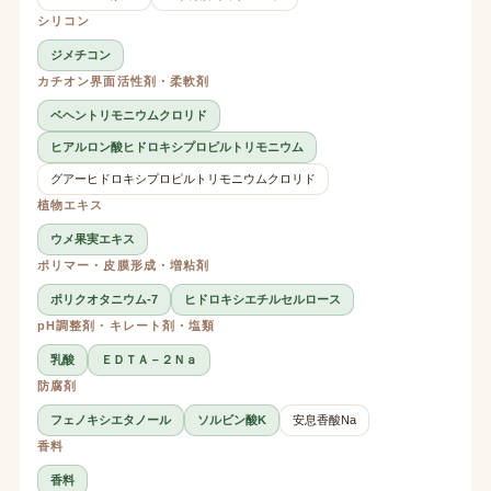
シリコン
ジメチコン
カチオン界面活性剤・柔軟剤
ベヘントリモニウムクロリド
ヒアルロン酸ヒドロキシプロピルトリモニウム
グアーヒドロキシプロピルトリモニウムクロリド
植物エキス
ウメ果実エキス
ポリマー・皮膜形成・増粘剤
ポリクオタニウム-7
ヒドロキシエチルセルロース
pH調整剤・キレート剤・塩類
乳酸
ＥＤＴＡ－２Ｎａ
防腐剤
フェノキシエタノール
ソルビン酸K
安息香酸Na
香料
香料