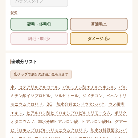
バランスタイプ
髪質
硬毛・多毛◎
普通毛△
細毛・軟毛×
ダメージ毛○
全成分リスト
タップで成分の詳細が見られます
水
、
セテアリルアルコール
、
パルミチン酸エチルヘキシル
、
パル
ミチン酸イソプロピル
、
ソルビトール
、
ジメチコン
、
ベヘントリ
モニウムクロリド
、
BG
、
加水分解エンドウタンパク
、
ウメ果実
エキス
、
ヒアルロン酸ヒドロキシプロピルトリモニウム
、
ポリク
オタニウム-7
、
加水分解ヒアルロン酸
、
ヒアルロン酸Na
、
グアー
ヒドロキシプロピルトリモニウムクロリド
、
加水分解野菜タンパ