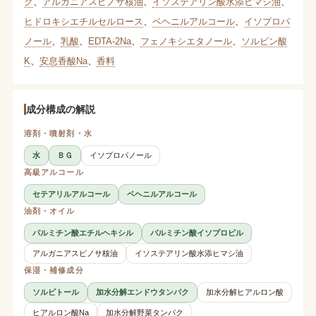
ク
、
アルガニアスピノサ核油
、
イソステアリン酸水添ヒマシ油
、
ヒドロキシエチルセルロース
、
ベヘニルアルコール
、
イソプロパ
ノール
、
乳酸
、
EDTA-2Na
、
フェノキシエタノール
、
ソルビン酸
K
、
安息香酸Na
、
香料
成分構成の解説
溶剤・噴射剤・水
水
ＢＧ
イソプロパノール
高級アルコール
セテアリルアルコール
ベヘニルアルコール
油剤・オイル
パルミチン酸エチルヘキシル
パルミチン酸イソプロピル
アルガニアスピノサ核油
イソステアリン酸水添ヒマシ油
保湿・補修成分
ソルビトール
加水分解エンドウタンパク
加水分解ヒアルロン酸
ヒアルロン酸Na
加水分解野菜タンパク