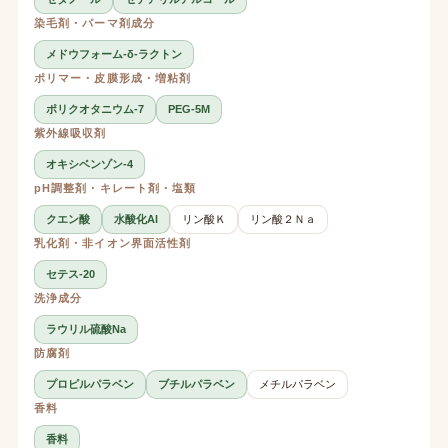
染毛剤・パーマ剤成分
メドウフォーム-δ-ラクトン
ポリマー・皮膜形成・増粘剤
ポリクオタニウム-7
PEG-5M
紫外線吸収剤
オキシベンゾン-4
pH調整剤・キレート剤・塩類
クエン酸
水酸化Al
リン酸Ｋ
リン酸２Ｎａ
乳化剤・非イオン界面活性剤
セテス-20
洗浄成分
ラウリル硫酸Na
防腐剤
プロピルパラベン
ブチルパラベン
メチルパラベン
香料
香料