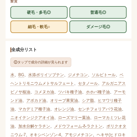
髪質
硬毛・多毛◎
普通毛◎
細毛・軟毛○
ダメージ毛◎
全成分リスト
タップで成分の詳細が見られます
水
、
BG
、
水添ポリイソブテン
、
ジメチコン
、
ソルビトール
、
ベ
ヘントリモニウムメトサルフェート
、
セタノール
、
アルガニアス
ピノサ核油
、
コメヌカ油
、
ツバキ種子油
、
ホホバ種子油
、
アーモ
ンド油
、
アボカド油
、
オリーブ果実油
、
シア脂
、
ヒマワリ種子
油
、
マカデミア種子油
、
オレンジ油
、
センチフォリアバラ花油
、
ニオイテンジクアオイ油
、
ローズマリー葉油
、
ローマカミツレ花
油
、
加水分解ケラチン
、
メドウフォーム-δ-ラクトン
、
ポリクオタ
ニウム-7
、
オキシベンゾン-4
、
アモジメチコン
、
ヘキサ(ヒドロキ