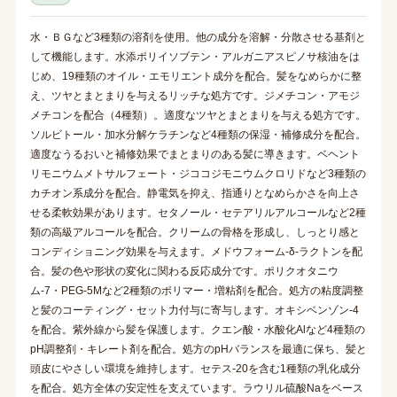
水・ＢＧなど3種類の溶剤を使用。他の成分を溶解・分散させる基剤と
して機能します。水添ポリイソブテン・アルガニアスピノサ核油をは
じめ、19種類のオイル・エモリエント成分を配合。髪をなめらかに整
え、ツヤとまとまりを与えるリッチな処方です。ジメチコン・アモジ
メチコンを配合（4種類）。適度なツヤとまとまりを与える処方です。
ソルビトール・加水分解ケラチンなど4種類の保湿・補修成分を配合。
適度なうるおいと補修効果でまとまりのある髪に導きます。ベヘント
リモニウムメトサルフェート・ジココジモニウムクロリドなど3種類の
カチオン系成分を配合。静電気を抑え、指通りとなめらかさを向上さ
せる柔軟効果があります。セタノール・セテアリルアルコールなど2種
類の高級アルコールを配合。クリームの骨格を形成し、しっとり感と
コンディショニング効果を与えます。メドウフォーム-δ-ラクトンを配
合。髪の色や形状の変化に関わる反応成分です。ポリクオタニウ
ム-7・PEG-5Mなど2種類のポリマー・増粘剤を配合。処方の粘度調整
と髪のコーティング・セット力付与に寄与します。オキシベンゾン-4
を配合。紫外線から髪を保護します。クエン酸・水酸化Alなど4種類の
pH調整剤・キレート剤を配合。処方のpHバランスを最適に保ち、髪と
頭皮にやさしい環境を維持します。セテス-20を含む1種類の乳化成分
を配合。処方全体の安定性を支えています。ラウリル硫酸Naをベース