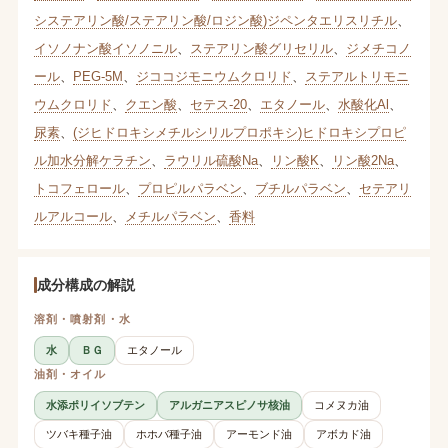
システアリン酸/ステアリン酸/ロジン酸)ジペンタエリスリチル
、
イソノナン酸イソノニル
、
ステアリン酸グリセリル
、
ジメチコノ
ール
、
PEG-5M
、
ジココジモニウムクロリド
、
ステアルトリモニ
ウムクロリド
、
クエン酸
、
セテス-20
、
エタノール
、
水酸化Al
、
尿素
、
(ジヒドロキシメチルシリルプロポキシ)ヒドロキシプロピ
ル加水分解ケラチン
、
ラウリル硫酸Na
、
リン酸K
、
リン酸2Na
、
トコフェロール
、
プロピルパラベン
、
ブチルパラベン
、
セテアリ
ルアルコール
、
メチルパラベン
、
香料
成分構成の解説
溶剤・噴射剤・水
水
ＢＧ
エタノール
油剤・オイル
水添ポリイソブテン
アルガニアスピノサ核油
コメヌカ油
ツバキ種子油
ホホバ種子油
アーモンド油
アボカド油