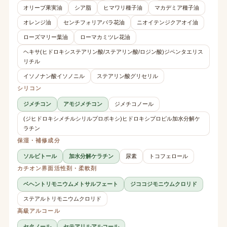
オリーブ果実油
シア脂
ヒマワリ種子油
マカデミア種子油
オレンジ油
センチフォリアバラ花油
ニオイテンジクアオイ油
ローズマリー葉油
ローマカミツレ花油
ヘキサ(ヒドロキシステアリン酸/ステアリン酸/ロジン酸)ジペンタエリス
リチル
イソノナン酸イソノニル
ステアリン酸グリセリル
シリコン
ジメチコン
アモジメチコン
ジメチコノール
(ジヒドロキシメチルシリルプロポキシ)ヒドロキシプロピル加水分解ケ
ラチン
保湿・補修成分
ソルビトール
加水分解ケラチン
尿素
トコフェロール
カチオン界面活性剤・柔軟剤
ベヘントリモニウムメトサルフェート
ジココジモニウムクロリド
ステアルトリモニウムクロリド
高級アルコール
セタノール
セテアリルアルコール