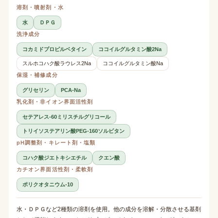
溶剤・噴射剤・水
水
ＤＰＧ
洗浄成分
コカミドプロピルベタイン
ココイルグルタミン酸2Na
スルホコハク酸ラウレス2Na
ココイルグルタミン酸Na
保湿・補修成分
グリセリン
PCA-Na
乳化剤・非イオン界面活性剤
セテアレス-60ミリスチルグリコール
トリイソステアリン酸PEG-160ソルビタン
pH調整剤・キレート剤・塩類
コハク酸ジエトキシエチル
クエン酸
カチオン界面活性剤・柔軟剤
ポリクオタニウム-10
水・ＤＰＧなど2種類の溶剤を使用。他の成分を溶解・分散させる基剤