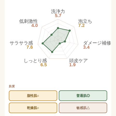
洗浄力
5.7
低刺激性
泡立ち
4.0
7.2
サラサラ感
ダメージ補修
7.6
3.4
しっとり感
頭皮ケア
6.5
1.9
肌質
脂性肌○
普通肌◎
乾燥肌○
敏感肌△