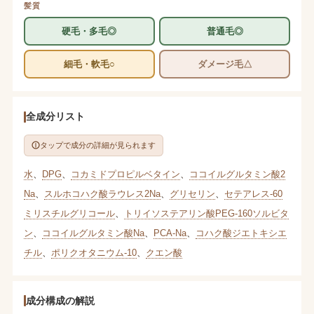
髪質
硬毛・多毛◎
普通毛◎
細毛・軟毛○
ダメージ毛△
全成分リスト
タップで成分の詳細が見られます
水
、
DPG
、
コカミドプロピルベタイン
、
ココイルグルタミン酸2
Na
、
スルホコハク酸ラウレス2Na
、
グリセリン
、
セテアレス-60
ミリスチルグリコール
、
トリイソステアリン酸PEG-160ソルビタ
ン
、
ココイルグルタミン酸Na
、
PCA-Na
、
コハク酸ジエトキシエ
チル
、
ポリクオタニウム-10
、
クエン酸
成分構成の解説