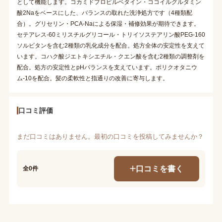
として機能します。コカミドプロピルベタイン・ココイルグルタミン
酸2Naをベースにした、バランスの取れた洗浄処方です（4種類配
合）。グリセリン・PCA-Naによる保湿・補修効果が期待できます。
セテアレス-60ミリスチルグリコール・トリイソステアリン酸PEG-160
ソルビタンを含む2種類の乳化成分を配合。処方全体の安定性を支えて
います。コハク酸ジエトキシエチル・クエン酸を含む2種類の調整剤を
配合。処方の安定性とpHバランスを支えています。ポリクオタニウ
ム-10を配合。髪の柔軟性と指通りの改善に寄与します。
口コミ評価
まだ口コミはありません。最初の口コミを投稿してみませんか？
口コミを書く
全0件