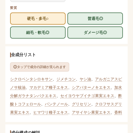
髪質
硬毛・多毛○
普通毛◎
細毛・軟毛◎
ダメージ毛◎
全成分リスト
タップで成分の詳細が見られます
シクロペンタシロキサン
、
ジメチコン
、
ヤシ油
、
アルガニアスピ
ノサ核油
、
マカデミア種子エキス
、
シアバターノキエキス
、
加水
分解ガラナタンパクエキス
、
セイヨウヤブイチゴ果実エキス
、
酢
酸トコフェロール
、
パンテノール
、
グリセリン
、
クロフサスグリ
果実エキス
、
ヒマワリ種子エキス
、
アサイヤシ果実エキス
、
香料
成分構成の解説