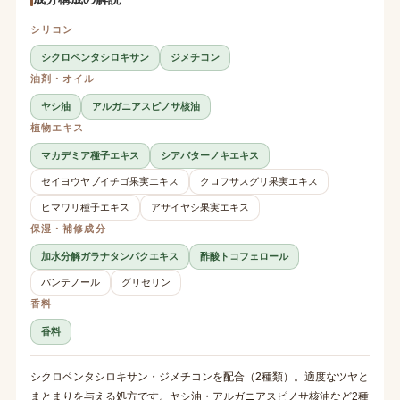
シリコン
シクロペンタシロキサン
ジメチコン
油剤・オイル
ヤシ油
アルガニアスピノサ核油
植物エキス
マカデミア種子エキス
シアバターノキエキス
セイヨウヤブイチゴ果実エキス
クロフサスグリ果実エキス
ヒマワリ種子エキス
アサイヤシ果実エキス
保湿・補修成分
加水分解ガラナタンパクエキス
酢酸トコフェロール
パンテノール
グリセリン
香料
香料
シクロペンタシロキサン・ジメチコンを配合（2種類）。適度なツヤと
まとまりを与える処方です。ヤシ油・アルガニアスピノサ核油など2種