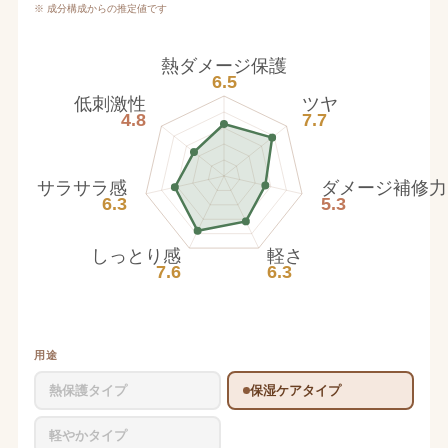
※ 成分構成からの推定値です
熱ダメージ保護
6.5
低刺激性
ツヤ
4.8
7.7
サラサラ感
ダメージ補修力
6.3
5.3
しっとり感
軽さ
7.6
6.3
用途
熱保護タイプ
保湿ケアタイプ
軽やかタイプ