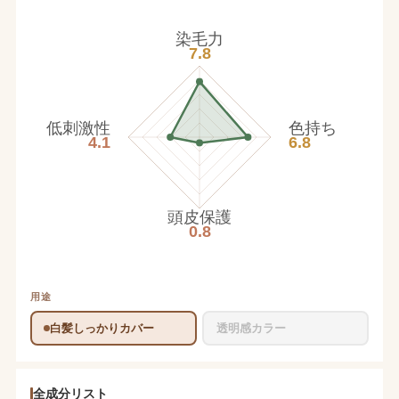
染毛力
7.8
低刺激性
色持ち
4.1
6.8
頭皮保護
0.8
用途
白髪しっかりカバー
透明感カラー
全成分リスト