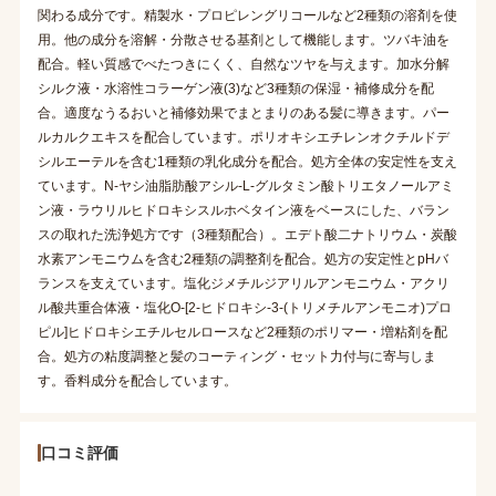
関わる成分です。精製水・プロピレングリコールなど2種類の溶剤を使
用。他の成分を溶解・分散させる基剤として機能します。ツバキ油を
配合。軽い質感でべたつきにくく、自然なツヤを与えます。加水分解
シルク液・水溶性コラーゲン液(3)など3種類の保湿・補修成分を配
合。適度なうるおいと補修効果でまとまりのある髪に導きます。パー
ルカルクエキスを配合しています。ポリオキシエチレンオクチルドデ
シルエーテルを含む1種類の乳化成分を配合。処方全体の安定性を支え
ています。N-ヤシ油脂肪酸アシル-L-グルタミン酸トリエタノールアミ
ン液・ラウリルヒドロキシスルホベタイン液をベースにした、バラン
スの取れた洗浄処方です（3種類配合）。エデト酸二ナトリウム・炭酸
水素アンモニウムを含む2種類の調整剤を配合。処方の安定性とpHバ
ランスを支えています。塩化ジメチルジアリルアンモニウム・アクリ
ル酸共重合体液・塩化O-[2-ヒドロキシ-3-(トリメチルアンモニオ)プロ
ピル]ヒドロキシエチルセルロースなど2種類のポリマー・増粘剤を配
合。処方の粘度調整と髪のコーティング・セット力付与に寄与しま
す。香料成分を配合しています。
口コミ評価