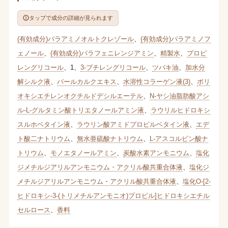
タップで成分の詳細が見られます
(有効成分)パラアミノオルトクレゾール
、
(有効成分)パラアミノフ
ェノール
、
(有効成分)パラフェニレンジアミン
、
精製水
、
プロピ
レングリコール
、
1
、
3-ブチレングリコール
、
ツバキ油
、
加水分
解シルク液
、
パールカルクエキス
、
水溶性コラーゲン液(3)
、
ポリ
オキシエチレンオクチルドデシルエーテル
、
N-ヤシ油脂肪酸アシ
ル-L-グルタミン酸トリエタノールアミン液
、
ラウリルヒドロキシ
スルホベタイン液
、
ラウリン酸アミドプロピルベタイン液
、
エデ
ト酸二ナトリウム
、
無水亜硫酸ナトリウム
、
L-アスコルビン酸ナ
トリウム
、
モノエタノールアミン
、
炭酸水素アンモニウム
、
塩化
ジメチルジアリルアンモニウム・アクリル酸共重合体液
、
塩化ジ
メチルジアリルアンモニウム・アクリル酸共重合体液
、
塩化O-[2-
ヒドロキシ-3-(トリメチルアンモニオ)プロピル]ヒドロキシエチル
セルロース
、
香料