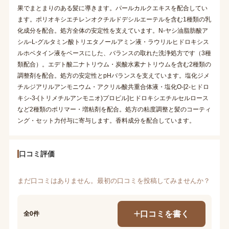
果でまとまりのある髪に導きます。パールカルクエキスを配合してい
ます。ポリオキシエチレンオクチルドデシルエーテルを含む1種類の乳
化成分を配合。処方全体の安定性を支えています。N-ヤシ油脂肪酸ア
シル-L-グルタミン酸トリエタノールアミン液・ラウリルヒドロキシス
ルホベタイン液をベースにした、バランスの取れた洗浄処方です（3種
類配合）。エデト酸二ナトリウム・炭酸水素ナトリウムを含む2種類の
調整剤を配合。処方の安定性とpHバランスを支えています。塩化ジメ
チルジアリルアンモニウム・アクリル酸共重合体液・塩化O-[2-ヒドロ
キシ-3-(トリメチルアンモニオ)プロピル]ヒドロキシエチルセルロース
など2種類のポリマー・増粘剤を配合。処方の粘度調整と髪のコーティ
ング・セット力付与に寄与します。香料成分を配合しています。
口コミ評価
まだ口コミはありません。最初の口コミを投稿してみませんか？
口コミを書く
全0件