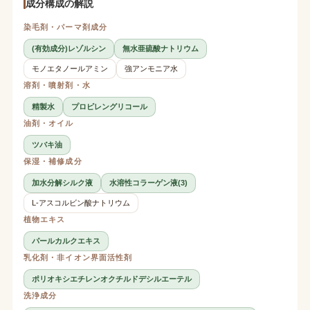
成分構成の解説
染毛剤・パーマ剤成分
(有効成分)レゾルシン
無水亜硫酸ナトリウム
モノエタノールアミン
強アンモニア水
溶剤・噴射剤・水
精製水
プロピレングリコール
油剤・オイル
ツバキ油
保湿・補修成分
加水分解シルク液
水溶性コラーゲン液(3)
L-アスコルビン酸ナトリウム
植物エキス
パールカルクエキス
乳化剤・非イオン界面活性剤
ポリオキシエチレンオクチルドデシルエーテル
洗浄成分