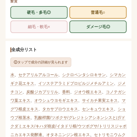
髪質
硬毛・多毛◎
普通毛○
細毛・軟毛×
ダメージ毛◎
全成分リスト
タップで成分の詳細が見られます
水
、
セテアリルアルコール
、
シクロペンタシロキサン
、
シマカン
ギク花エキス
、
イソステアラミドプロピルジメチルアミン
、
ジメ
チコン
、
炭酸ジカプリリル
、
香料
、
ジオウ根エキス
、
コノテガシ
ワ葉エキス
、
オウシュウヨモギエキス
、
サイカチ果実エキス
、
マ
グワ根皮エキス
、
タカサブロウエキス
、
センキュウエキス
、
ショ
ウブ根茎水
、
乳酸桿菌/ツボクサ/グレジトシアシネンシスとげ/ド
クダミエキス/キハダ樹皮/イタドリ根/ウツボグサ/トリリスジャポ
ニカエキス発酵液
、
オタネニンジン根エキス
、
セトリモニウムク