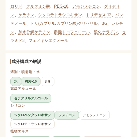
ロリド
、
グルタミン酸
、
PEG-10
、
アモジメチコン
、
グリセリ
ン
、
ケラチン
、
シクロテトラシロキサン
、
トリデセス-12
、
パン
テノール
、
トリ(カプリル/カプリン酸)グリセリル
、
BG
、
レシチ
ン
、
加水分解ケラチン
、
酢酸トコフェロール
、
酸化ケラチン
、
セ
ラミド3
、
フェノキシエタノール
成分構成の解説
溶剤・噴射剤・水
水
PEG-10
ＢＧ
高級アルコール
セテアリルアルコール
シリコン
シクロペンタシロキサン
ジメチコン
アモジメチコン
シクロテトラシロキサン
植物エキス