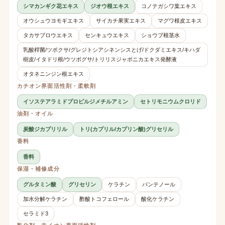
シマカンギク花エキス
ジオウ根エキス
コノテガシワ葉エキス
オウシュウヨモギエキス
サイカチ果実エキス
マグワ根皮エキス
タカサブロウエキス
センキュウエキス
ショウブ根茎水
乳酸桿菌/ツボクサ/グレジトシアシネンシスとげ/ドクダミエキス/キハダ
樹皮/イタドリ根/ウツボグサ/トリリスジャポニカエキス発酵液
オタネニンジン根エキス
カチオン界面活性剤・柔軟剤
イソステアラミドプロピルジメチルアミン
セトリモニウムクロリド
油剤・オイル
炭酸ジカプリリル
トリ(カプリル/カプリン酸)グリセリル
香料
香料
保湿・補修成分
グルタミン酸
グリセリン
ケラチン
パンテノール
加水分解ケラチン
酢酸トコフェロール
酸化ケラチン
セラミド3