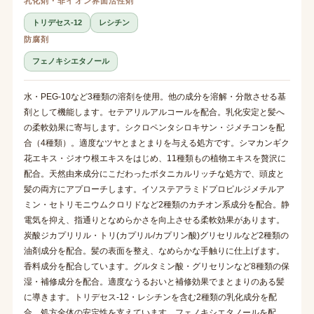
乳化剤・非イオン界面活性剤
トリデセス-12
レシチン
防腐剤
フェノキシエタノール
水・PEG-10など3種類の溶剤を使用。他の成分を溶解・分散させる基
剤として機能します。セテアリルアルコールを配合。乳化安定と髪へ
の柔軟効果に寄与します。シクロペンタシロキサン・ジメチコンを配
合（4種類）。適度なツヤとまとまりを与える処方です。シマカンギク
花エキス・ジオウ根エキスをはじめ、11種類もの植物エキスを贅沢に
配合。天然由来成分にこだわったボタニカルリッチな処方で、頭皮と
髪の両方にアプローチします。イソステアラミドプロピルジメチルア
ミン・セトリモニウムクロリドなど2種類のカチオン系成分を配合。静
電気を抑え、指通りとなめらかさを向上させる柔軟効果があります。
炭酸ジカプリリル・トリ(カプリル/カプリン酸)グリセリルなど2種類の
油剤成分を配合。髪の表面を整え、なめらかな手触りに仕上げます。
香料成分を配合しています。グルタミン酸・グリセリンなど8種類の保
湿・補修成分を配合。適度なうるおいと補修効果でまとまりのある髪
に導きます。トリデセス-12・レシチンを含む2種類の乳化成分を配
合。処方全体の安定性を支えています。フェノキシエタノールを配