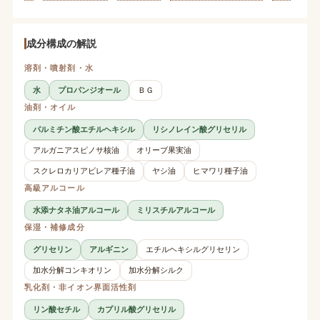
成分構成の解説
溶剤・噴射剤・水
水
プロパンジオール
ＢＧ
油剤・オイル
パルミチン酸エチルヘキシル
リシノレイン酸グリセリル
アルガニアスピノサ核油
オリーブ果実油
スクレロカリアビレア種子油
ヤシ油
ヒマワリ種子油
高級アルコール
水添ナタネ油アルコール
ミリスチルアルコール
保湿・補修成分
グリセリン
アルギニン
エチルヘキシルグリセリン
加水分解コンキオリン
加水分解シルク
乳化剤・非イオン界面活性剤
リン酸セチル
カプリル酸グリセリル