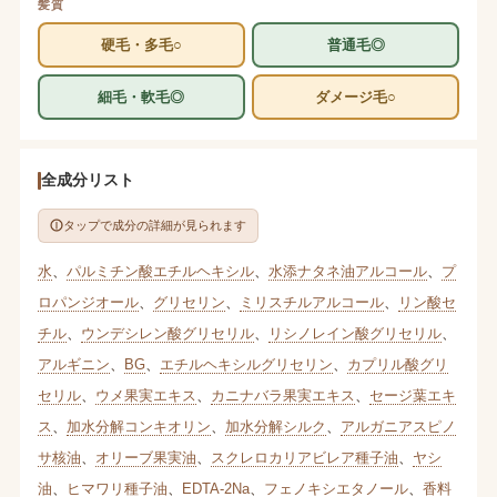
髪質
硬毛・多毛○
普通毛◎
細毛・軟毛◎
ダメージ毛○
全成分リスト
タップで成分の詳細が見られます
水
、
パルミチン酸エチルヘキシル
、
水添ナタネ油アルコール
、
プ
ロパンジオール
、
グリセリン
、
ミリスチルアルコール
、
リン酸セ
チル
、
ウンデシレン酸グリセリル
、
リシノレイン酸グリセリル
、
アルギニン
、
BG
、
エチルヘキシルグリセリン
、
カプリル酸グリ
セリル
、
ウメ果実エキス
、
カニナバラ果実エキス
、
セージ葉エキ
ス
、
加水分解コンキオリン
、
加水分解シルク
、
アルガニアスピノ
サ核油
、
オリーブ果実油
、
スクレロカリアビレア種子油
、
ヤシ
油
、
ヒマワリ種子油
、
EDTA-2Na
、
フェノキシエタノール
、
香料