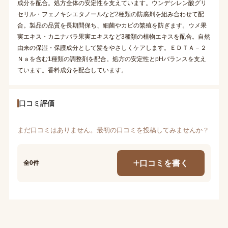
成分を配合。処方全体の安定性を支えています。ウンデシレン酸グリ
セリル・フェノキシエタノールなど2種類の防腐剤を組み合わせて配
合。製品の品質を長期間保ち、細菌やカビの繁殖を防ぎます。ウメ果
実エキス・カニナバラ果実エキスなど3種類の植物エキスを配合。自然
由来の保湿・保護成分として髪をやさしくケアします。ＥＤＴＡ－２
Ｎａを含む1種類の調整剤を配合。処方の安定性とpHバランスを支え
ています。香料成分を配合しています。
口コミ評価
まだ口コミはありません。最初の口コミを投稿してみませんか？
口コミを書く
全0件