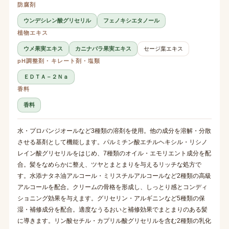
防腐剤
ウンデシレン酸グリセリル
フェノキシエタノール
植物エキス
ウメ果実エキス
カニナバラ果実エキス
セージ葉エキス
pH調整剤・キレート剤・塩類
ＥＤＴＡ－２Ｎａ
香料
香料
水・プロパンジオールなど3種類の溶剤を使用。他の成分を溶解・分散
させる基剤として機能します。パルミチン酸エチルヘキシル・リシノ
レイン酸グリセリルをはじめ、7種類のオイル・エモリエント成分を配
合。髪をなめらかに整え、ツヤとまとまりを与えるリッチな処方で
す。水添ナタネ油アルコール・ミリスチルアルコールなど2種類の高級
アルコールを配合。クリームの骨格を形成し、しっとり感とコンディ
ショニング効果を与えます。グリセリン・アルギニンなど5種類の保
湿・補修成分を配合。適度なうるおいと補修効果でまとまりのある髪
に導きます。リン酸セチル・カプリル酸グリセリルを含む2種類の乳化