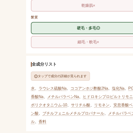
乾燥肌×
髪質
硬毛・多毛◎
細毛・軟毛×
全成分リスト
タップで成分の詳細が見られます
水
、
ラウレス硫酸Na
、
ココアンホジ酢酸2Na
、
塩化Na
、
P
香酸Na
、
メチルパラベンNa
、
ヒドロキシプロピルトリモニ
ポリクオタニウム-10
、
サリチル酸
、
リモネン
、
安息香酸ベ
ン酸
、
ブチルフェニルメチルプロパナール
、
メチルパラベ
ル
、
香料