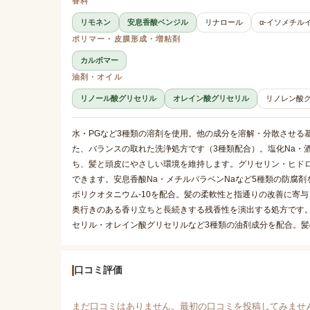
香料
リモネン
安息香酸ベンジル
リナロール
α-イソメチル
ポリマー・皮膜形成・増粘剤
カルボマー
油剤・オイル
リノール酸グリセリル
オレイン酸グリセリル
リノレン酸
水・PGなど3種類の溶剤を使用。他の成分を溶解・分散させる
た、バランスの取れた洗浄処方です（3種類配合）。塩化Na・
ち、髪と頭皮にやさしい環境を維持します。グリセリン・ヒド
できます。安息香酸Na・メチルパラベンNaなど5種類の防腐
ポリクオタニウム-10を配合。髪の柔軟性と指通りの改善に寄
奥行きのある香り立ちと長続きする残香性を演出する処方です
セリル・オレイン酸グリセリルなど3種類の油剤成分を配合。
口コミ評価
まだ口コミはありません。最初の口コミを投稿してみませ