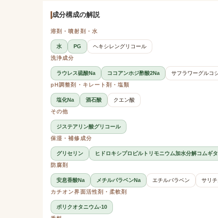
成分構成の解説
溶剤・噴射剤・水
水
PG
ヘキシレングリコール
洗浄成分
ラウレス硫酸Na
ココアンホジ酢酸2Na
サフラワーグルコ
pH調整剤・キレート剤・塩類
塩化Na
酒石酸
クエン酸
その他
ジステアリン酸グリコール
保湿・補修成分
グリセリン
ヒドロキシプロピルトリモニウム加水分解コムギタ
防腐剤
安息香酸Na
メチルパラベンNa
エチルパラベン
サリチ
カチオン界面活性剤・柔軟剤
ポリクオタニウム-10