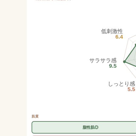
低刺激性
6.4
サラサラ感
9.5
しっとり感
5.5
肌質
脂性肌◎