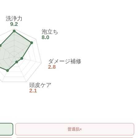
洗浄力
9.2
泡立ち
8.0
ダメージ補修
2.8
頭皮ケア
2.1
普通肌×