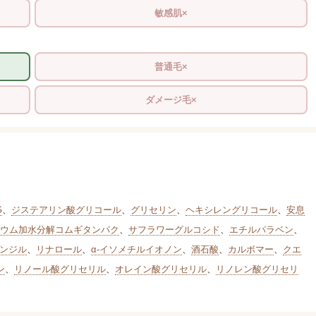
敏感肌×
普通毛×
ダメージ毛×
G
、
ジステアリン酸グリコール
、
グリセリン
、
ヘキシレングリコール
、
安息
ウム加水分解コムギタンパク
、
サフラワーグルコシド
、
エチルパラベン
、
ンジル
、
リナロール
、
α-イソメチルイオノン
、
酒石酸
、
カルボマー
、
クエ
ン
、
リノール酸グリセリル
、
オレイン酸グリセリル
、
リノレン酸グリセリ