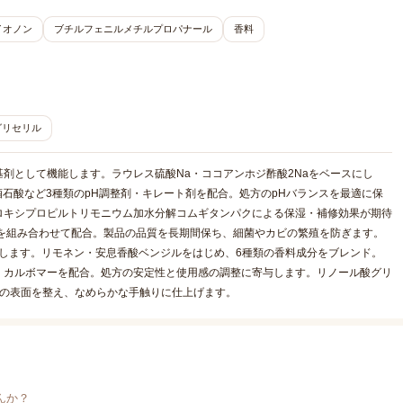
イオノン
ブチルフェニルメチルプロパナール
香料
グリセリル
基剤として機能します。ラウレス硫酸Na・ココアンホジ酢酸2Naをベースにし
酒石酸など3種類のpH調整剤・キレート剤を配合。処方のpHバランスを最適に保
ロキシプロピルトリモニウム加水分解コムギタンパクによる保湿・補修効果が期待
剤を組み合わせて配合。製品の品質を長期間保ち、細菌やカビの繁殖を防ぎます。
与します。リモネン・安息香酸ベンジルをはじめ、6種類の香料成分をブレンド。
。カルボマーを配合。処方の安定性と使用感の調整に寄与します。リノール酸グリ
髪の表面を整え、なめらかな手触りに仕上げます。
んか？