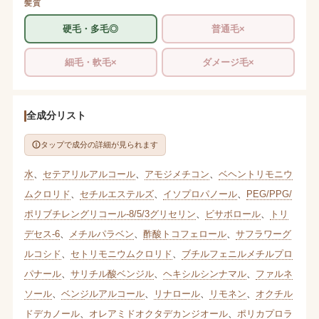
髪質
硬毛・多毛◎
普通毛×
細毛・軟毛×
ダメージ毛×
全成分リスト
タップで成分の詳細が見られます
水
、
セテアリルアルコール
、
アモジメチコン
、
ベヘントリモニウ
ムクロリド
、
セチルエステルズ
、
イソプロパノール
、
PEG/PPG/
ポリブチレングリコール-8/5/3グリセリン
、
ビサボロール
、
トリ
デセス-6
、
メチルパラベン
、
酢酸トコフェロール
、
サフラワーグ
ルコシド
、
セトリモニウムクロリド
、
ブチルフェニルメチルプロ
パナール
、
サリチル酸ベンジル
、
ヘキシルシンナマル
、
ファルネ
ソール
、
ベンジルアルコール
、
リナロール
、
リモネン
、
オクチル
ドデカノール
、
オレアミドオクタデカンジオール
、
ポリカプロラ