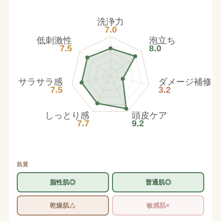
洗浄力
7.0
低刺激性
泡立ち
7.5
8.0
サラサラ感
ダメージ補修
7.5
3.2
しっとり感
頭皮ケア
7.7
9.2
肌質
脂性肌◎
普通肌◎
乾燥肌△
敏感肌×