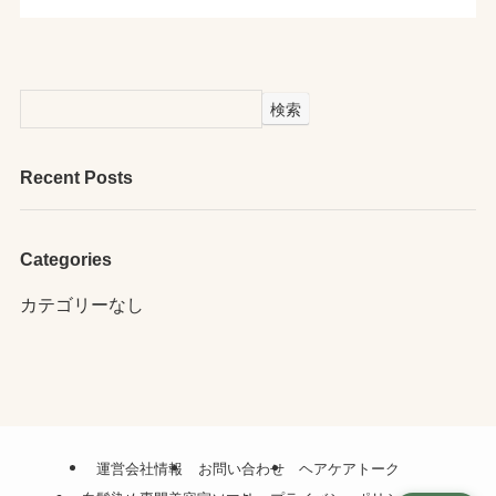
検索
Recent Posts
Categories
カテゴリーなし
運営会社情報
お問い合わせ
ヘアケアトーク