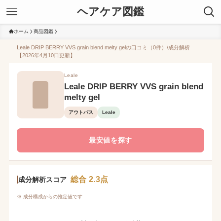
ヘアケア図鑑
ホーム
商品図鑑
Leale DRIP BERRY VVS grain blend melty gelの口コミ（0件）/成分解析
【2026年4月10日更新】
Leale
Leale DRIP BERRY VVS grain blend
melty gel
アウトバス
Leale
最安値を探す
総合 2.3点
成分解析スコア
※ 成分構成からの推定値です