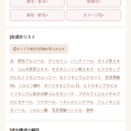
硬毛・多毛×
普通毛×
細毛・軟毛×
ダメージ毛×
全成分リスト
タップで成分の詳細が見られます
水
、
変性アルコール
、
グリセリン
、
パンテノール
、
ダイズ芽エキ
ス
、
コムギ胚芽エキス
、
オタネニンジン根エキス
、
ヒドロキシプ
ロピルトリモニウムハニー
、
セトリモニウムクロリド
、
安息香酸
Na
、
ソルビン酸K
、
ポリクオタニウム-11
、
ヒドロキシプロピル
トリモニウム加水分解コムギタンパク
、
ブチルフェニルメチルプ
ロピオナール
、
リナロール
、
ヘキシルシンナマル
、
フェノキシエ
タノール
、
ソルビン酸
、
安息香酸ベンジル
、
香料
成分構成の解説