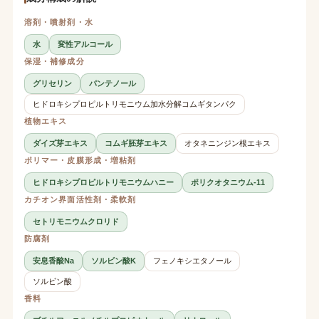
溶剤・噴射剤・水
水
変性アルコール
保湿・補修成分
グリセリン
パンテノール
ヒドロキシプロピルトリモニウム加水分解コムギタンパク
植物エキス
ダイズ芽エキス
コムギ胚芽エキス
オタネニンジン根エキス
ポリマー・皮膜形成・増粘剤
ヒドロキシプロピルトリモニウムハニー
ポリクオタニウム-11
カチオン界面活性剤・柔軟剤
セトリモニウムクロリド
防腐剤
安息香酸Na
ソルビン酸K
フェノキシエタノール
ソルビン酸
香料