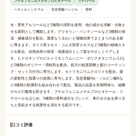
ブチルフェニルメチルプロピオナール
リナロール
ヘキシルシンナマル
安息香酸ベンジル
香料
水・変性アルコールなど2種類の溶剤を使用。他の成分を溶解・分散さ
せる基剤として機能します。グリセリン・パンテノールなど3種類の保
湿・補修成分を配合。適度なうるおいと補修効果でまとまりのある髪
に導きます。ダイズ芽エキス・コムギ胚芽エキスなど3種類の植物エキ
スを配合。自然由来の保湿・保護成分として髪をやさしくケアしま
す。ヒドロキシプロピルトリモニウムハニー・ポリクオタニウム-11な
ど2種類のポリマー・増粘剤を配合。処方の粘度調整と髪のコーティン
グ・セット力付与に寄与します。セトリモニウムクロリドを配合。髪
の柔軟性と指通りの改善に寄与します。安息香酸Na・ソルビン酸Kな
ど4種類の防腐剤を組み合わせて配合。製品の品質を長期間保ち、細菌
やカビの繁殖を防ぎます。ブチルフェニルメチルプロピオナール・リ
ナロールをはじめ、5種類の香料成分をブレンド。奥行きのある香り立
ちと長続きする残香性を演出する処方です。
口コミ評価