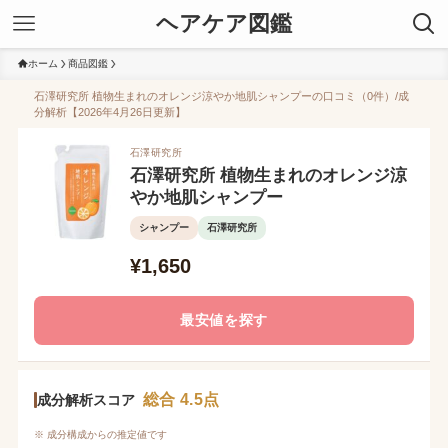
ヘアケア図鑑
ホーム
商品図鑑
石澤研究所 植物生まれのオレンジ涼やか地肌シャンプーの口コミ（0件）/成
分解析【2026年4月26日更新】
石澤研究所
石澤研究所 植物生まれのオレンジ涼
やか地肌シャンプー
シャンプー
石澤研究所
¥1,650
最安値を探す
総合 4.5点
成分解析スコア
※ 成分構成からの推定値です