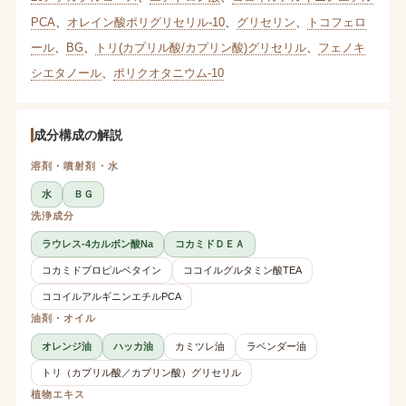
PCA
、
オレイン酸ポリグリセリル-10
、
グリセリン
、
トコフェロ
ール
、
BG
、
トリ(カプリル酸/カプリン酸)グリセリル
、
フェノキ
シエタノール
、
ポリクオタニウム-10
成分構成の解説
溶剤・噴射剤・水
水
ＢＧ
洗浄成分
ラウレス-4カルボン酸Na
コカミドＤＥＡ
コカミドプロピルベタイン
ココイルグルタミン酸TEA
ココイルアルギニンエチルPCA
油剤・オイル
オレンジ油
ハッカ油
カミツレ油
ラベンダー油
トリ（カプリル酸／カプリン酸）グリセリル
植物エキス