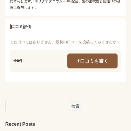
に寄与します。ポリクオタニウム-10を配合。髪の柔軟性と指通りの改
善に寄与します。
口コミ評価
まだ口コミはありません。最初の口コミを投稿してみませんか？
口コミを書く
全0件
検索
Recent Posts