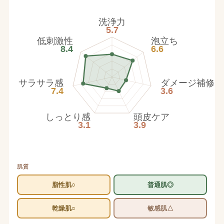
洗浄力
5.7
低刺激性
泡立ち
8.4
6.6
サラサラ感
ダメージ補修
7.4
3.6
しっとり感
頭皮ケア
3.1
3.9
肌質
脂性肌○
普通肌◎
乾燥肌○
敏感肌△