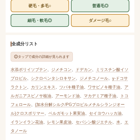
硬毛・多毛○
普通毛◎
細毛・軟毛◎
ダメージ毛○
全成分リスト
タップで成分の詳細が見られます
水添ポリイソブテン
、
ジメチコン
、
ドデカン
、
ミリスチン酸イソ
プロピル
、
シクロペンタシロキサン
、
ジメチコノール
、
γ-ドコサ
ラクトン
、
カリンエキス
、
ツバキ種子油
、
ワサビノキ種子油
、
ア
ルガニアスピノサ核油
、
アーモンド油
、
マカデミア種子油
、
トコ
フェロール
、
(加水分解シルク/PGプロピルメチルシランジオー
ル)クロスポリマー
、
ベルガモット果実油
、
セイヨウハッカ油
、
イランイラン花油
、
レモン果皮油
、
セバシン酸ジエチル
、
水
、
エ
タノール