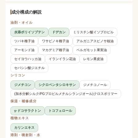
成分構成の解説
油剤・オイル
水添ポリイソブテン
ドデカン
ミリスチン酸イソプロピル
ツバキ種子油
ワサビノキ種子油
アルガニアスピノサ核油
アーモンド油
マカデミア種子油
ベルガモット果実油
セイヨウハッカ油
イランイラン花油
レモン果皮油
セバシン酸ジエチル
シリコン
ジメチコン
シクロペンタシロキサン
ジメチコノール
(加水分解シルク/PGプロピルメチルシランジオール)クロスポリマー
保湿・補修成分
γ-ドコサラクトン
トコフェロール
植物エキス
カリンエキス
溶剤・噴射剤・水