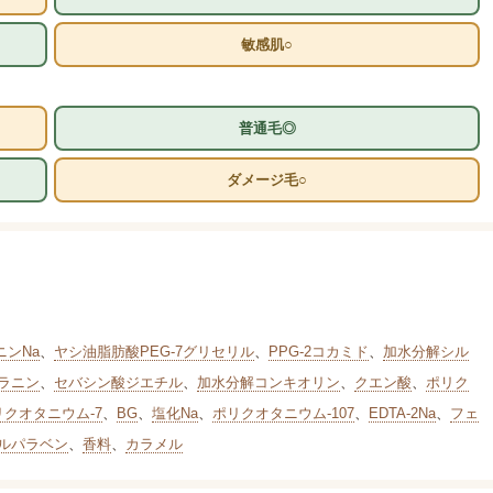
敏感肌○
普通毛◎
ダメージ毛○
ンNa
、
ヤシ油脂肪酸PEG-7グリセリル
、
PPG-2コカミド
、
加水分解シル
ラニン
、
セバシン酸ジエチル
、
加水分解コンキオリン
、
クエン酸
、
ポリク
リクオタニウム-7
、
BG
、
塩化Na
、
ポリクオタニウム-107
、
EDTA-2Na
、
フェ
ルパラベン
、
香料
、
カラメル