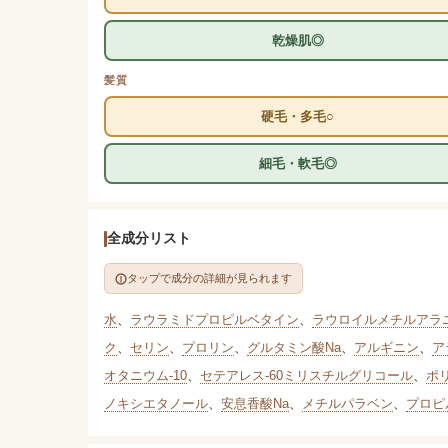
乾燥肌◎
髪質
硬毛・多毛○
細毛・軟毛◎
全成分リスト
タップで成分の詳細が見られます
水
、
ラウラミドプロピルベタイン
、
ラウロイルメチルアラニ
ク
、
セリン
、
プロリン
、
グルタミン酸Na
、
アルギニン
、
ア
オタニウム-10
、
セテアレス-60ミリスチルグリコール
、
ポ
ノキシエタノール
、
安息香酸Na
、
メチルパラベン
、
プロピ