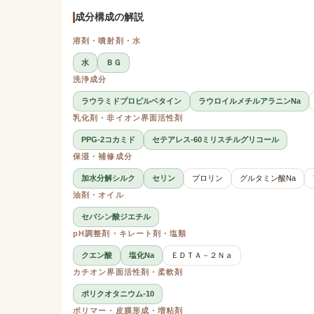
成分構成の解説
溶剤・噴射剤・水
水
ＢＧ
洗浄成分
ラウラミドプロピルベタイン
ラウロイルメチルアラニンNa
乳化剤・非イオン界面活性剤
PPG-2コカミド
セテアレス-60ミリスチルグリコール
保湿・補修成分
加水分解シルク
セリン
プロリン
グルタミン酸Na
油剤・オイル
セバシン酸ジエチル
pH調整剤・キレート剤・塩類
クエン酸
塩化Na
ＥＤＴＡ－２Ｎａ
カチオン界面活性剤・柔軟剤
ポリクオタニウム-10
ポリマー・皮膜形成・増粘剤