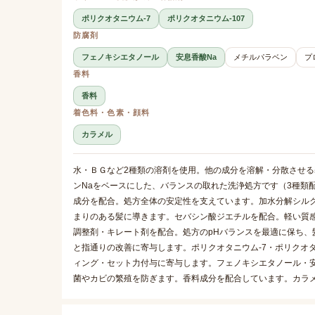
ポリクオタニウム-7
ポリクオタニウム-107
防腐剤
フェノキシエタノール
安息香酸Na
メチルパラベン
プ
香料
香料
着色料・色素・顔料
カラメル
水・ＢＧなど2種類の溶剤を使用。他の成分を溶解・分散させ
ンNaをベースにした、バランスの取れた洗浄処方です（3種類配
成分を配合。処方全体の安定性を支えています。加水分解シル
まりのある髪に導きます。セバシン酸ジエチルを配合。軽い質感
調整剤・キレート剤を配合。処方のpHバランスを最適に保ち、
と指通りの改善に寄与します。ポリクオタニウム-7・ポリクオタ
ィング・セット力付与に寄与します。フェノキシエタノール・安
菌やカビの繁殖を防ぎます。香料成分を配合しています。カラ