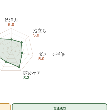
洗浄力
5.0
泡立ち
5.9
ダメージ補修
5.0
頭皮ケア
8.3
普通肌◎