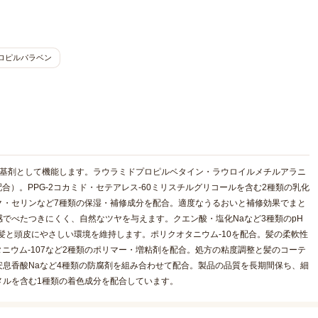
ロピルパラベン
る基剤として機能します。ラウラミドプロピルベタイン・ラウロイルメチルアラニ
合）。PPG-2コカミド・セテアレス-60ミリスチルグリコールを含む2種類の乳化
ク・セリンなど7種類の保湿・補修成分を配合。適度なうるおいと補修効果でまと
でべたつきにくく、自然なツヤを与えます。クエン酸・塩化Naなど3種類のpH
髪と頭皮にやさしい環境を維持します。ポリクオタニウム-10を配合。髪の柔軟性
ニウム-107など2種類のポリマー・増粘剤を配合。処方の粘度調整と髪のコーテ
息香酸Naなど4種類の防腐剤を組み合わせて配合。製品の品質を長期間保ち、細
メルを含む1種類の着色成分を配合しています。