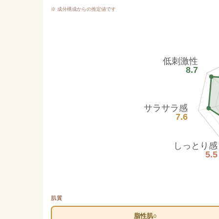
※ 成分構成からの推定値です
低刺激性
8.7
サラサラ感
7.6
しっとり感
5.5
肌質
脂性肌○