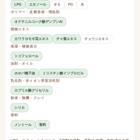
LPG
エタノール
ＢＧ
PG
水
ポリマー・皮膜形成・増粘剤
オクテニルコハク酸デンプンAl
植物エキス
カワラヨモギ花エキス
チャ葉エキス
チョウジエキス
保湿・補修成分
トコフェロール
油剤・オイル
ホホバ種子油
ミリスチン酸イソプロピル
乳化剤・非イオン界面活性剤
カプリル酸グリセリル
粉体・無機・クレイ
シリカ
香料
メントール
香料