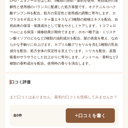
LPG・エタノールをはじめ、5種類の溶剤・基剤を使用。有効成分の溶
解性と使用感のバランスに配慮した処方基盤です。オクテニルコハク
酸デンプンAlを配合。処方の安定性と使用感の調整に寄与します。カ
ワラヨモギ花エキス・チャ葉エキスなど3種類の植物エキスを配合。自
然由来の保湿・保護成分として髪をやさしくケアします。トコフェロ
ールによる保湿・補修効果が期待できます。ホホバ種子油・ミリスチ
ン酸イソプロピルなど2種類の油剤成分を配合。髪の表面を整え、なめ
らかな手触りに仕上げます。カプリル酸グリセリルを含む1種類の乳化
成分を配合。処方全体の安定性を支えています。シリカを配合。皮脂
吸着やサラサラとした仕上がりに寄与します。メントール・香料など2
種類の香料成分を配合。使用時の香りを演出します。
口コミ評価
まだ口コミはありません。最初の口コミを投稿してみませんか？
口コミを書く
全0件