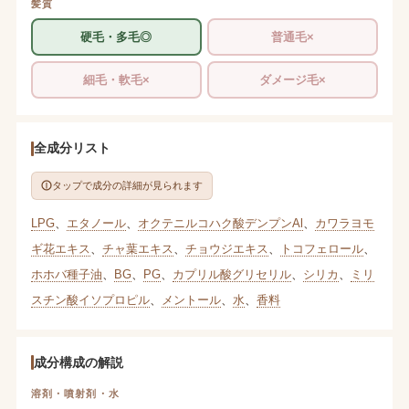
髪質
硬毛・多毛◎
普通毛×
細毛・軟毛×
ダメージ毛×
全成分リスト
タップで成分の詳細が見られます
LPG
、
エタノール
、
オクテニルコハク酸デンプンAl
、
カワラヨモ
ギ花エキス
、
チャ葉エキス
、
チョウジエキス
、
トコフェロール
、
ホホバ種子油
、
BG
、
PG
、
カプリル酸グリセリル
、
シリカ
、
ミリ
スチン酸イソプロピル
、
メントール
、
水
、
香料
成分構成の解説
溶剤・噴射剤・水