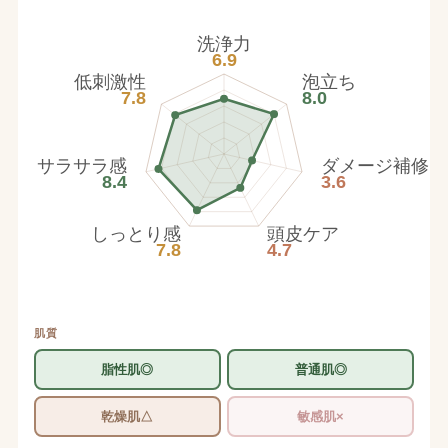
洗浄力
6.9
低刺激性
泡立ち
7.8
8.0
サラサラ感
ダメージ補修
8.4
3.6
しっとり感
頭皮ケア
7.8
4.7
肌質
脂性肌◎
普通肌◎
乾燥肌△
敏感肌×