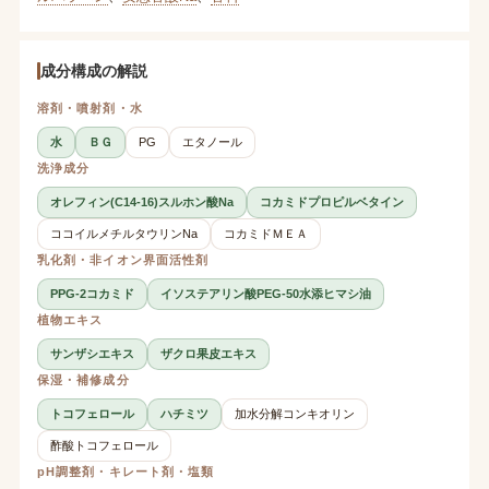
成分構成の解説
溶剤・噴射剤・水
水
ＢＧ
PG
エタノール
洗浄成分
オレフィン(C14-16)スルホン酸Na
コカミドプロピルベタイン
ココイルメチルタウリンNa
コカミドＭＥＡ
乳化剤・非イオン界面活性剤
PPG-2コカミド
イソステアリン酸PEG-50水添ヒマシ油
植物エキス
サンザシエキス
ザクロ果皮エキス
保湿・補修成分
トコフェロール
ハチミツ
加水分解コンキオリン
酢酸トコフェロール
pH調整剤・キレート剤・塩類