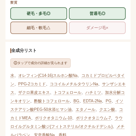
髪質
硬毛・多毛◎
普通毛◎
細毛・軟毛△
ダメージ毛×
全成分リスト
タップで成分の詳細が見られます
水
、
オレフィン(C14-16)スルホン酸Na
、
コカミドプロピルベタイ
ン
、
PPG-2コカミド
、
ココイルメチルタウリンNa
、
サンザシエキ
ス
、
ザクロ果皮エキス
、
トコフェロール
、
ハチミツ
、
加水分解コ
ンキオリン
、
酢酸トコフェロール
、
BG
、
EDTA-2Na
、
PG
、
イソ
ステアリン酸PEG-50水添ヒマシ油
、
エタノール
、
クエン酸
、
コ
カミドMEA
、
ポリクオタニウム-10
、
ポリクオタニウム-7
、
ラウ
ロイルグルタミン酸ジ(フィトステリル/オクチルドデシル)
、
メチ
ルパラベン
、
安息香酸Na
、
香料