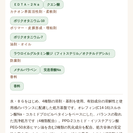
ＥＤＴＡ－２Ｎａ
クエン酸
カチオン界面活性剤・柔軟剤
ポリクオタニウム-10
ポリマー・皮膜形成・増粘剤
ポリクオタニウム-7
油剤・オイル
ラウロイルグルタミン酸ジ（フィトステリル／オクチルドデシル）
防腐剤
メチルパラベン
安息香酸Na
香料
香料
水・ＢＧをはじめ、4種類の溶剤・基剤を使用。有効成分の溶解性と使
用感のバランスに配慮した処方基盤です。オレフィン(C14-16)スルホ
ン酸Na・コカミドプロピルベタインをベースにした、バランスの取れ
た洗浄処方です（4種類配合）。PPG-2コカミド・イソステアリン酸
PEG-50水添ヒマシ油を含む2種類の乳化成分を配合。処方全体の安定