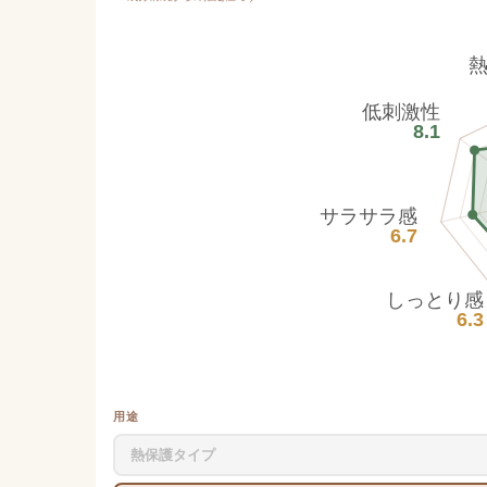
低刺激性
8.1
サラサラ感
6.7
しっとり感
6.3
用途
熱保護タイプ