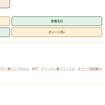
普通毛◎
ダメージ毛○
スチン酸イソプロピル
、
BHT
、
イソノナン酸イソノニル
、
オリーブ脂肪酸エ