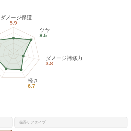
熱ダメージ保護
5.9
ツヤ
8.5
ダメージ補修力
3.8
軽さ
6.7
保湿ケアタイプ