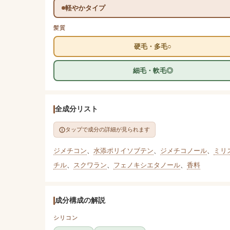
軽やかタイプ
髪質
硬毛・多毛○
細毛・軟毛◎
全成分リスト
タップで成分の詳細が見られます
ジメチコン
、
水添ポリイソブテン
、
ジメチコノール
、
ミリ
チル
、
スクワラン
、
フェノキシエタノール
、
香料
成分構成の解説
シリコン