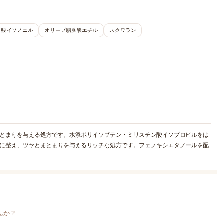
ン酸イソノニル
オリーブ脂肪酸エチル
スクワラン
まとまりを与える処方です。水添ポリイソブテン・ミリスチン酸イソプロピルをは
かに整え、ツヤとまとまりを与えるリッチな処方です。フェノキシエタノールを配
。
んか？