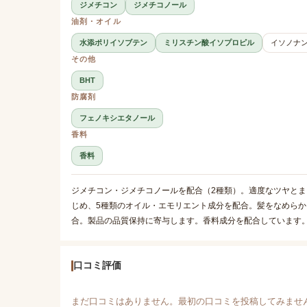
ジメチコン
ジメチコノール
油剤・オイル
水添ポリイソブテン
ミリスチン酸イソプロピル
イソノナ
その他
BHT
防腐剤
フェノキシエタノール
香料
香料
ジメチコン・ジメチコノールを配合（2種類）。適度なツヤと
じめ、5種類のオイル・エモリエント成分を配合。髪をなめら
合。製品の品質保持に寄与します。香料成分を配合しています
口コミ評価
まだ口コミはありません。最初の口コミを投稿してみませ