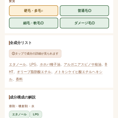
髪質
硬毛・多毛○
普通毛◎
細毛・軟毛◎
ダメージ毛◎
全成分リスト
タップで成分の詳細が見られます
エタノール
、
LPG
、
ホホバ種子油
、
アルガニアスピノサ核油
、
B
HT
、
オリーブ脂肪酸エチル
、
メトキシケイヒ酸エチルヘキシ
ル
、
香料
成分構成の解説
溶剤・噴射剤・水
エタノール
LPG