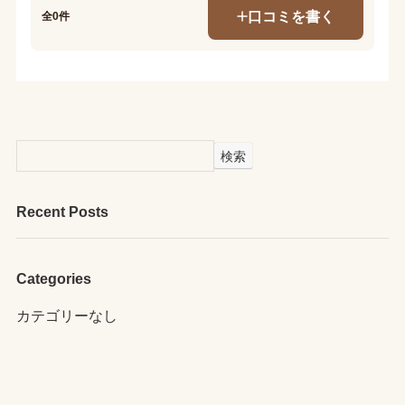
口コミを書く
全0件
検索
Recent Posts
Categories
カテゴリーなし