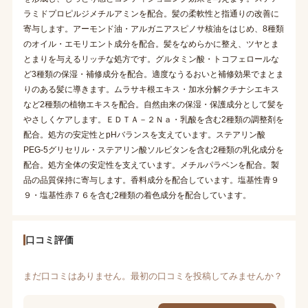
ラミドプロピルジメチルアミンを配合。髪の柔軟性と指通りの改善に
寄与します。アーモンド油・アルガニアスピノサ核油をはじめ、8種類
のオイル・エモリエント成分を配合。髪をなめらかに整え、ツヤとま
とまりを与えるリッチな処方です。グルタミン酸・トコフェロールな
ど3種類の保湿・補修成分を配合。適度なうるおいと補修効果でまとま
りのある髪に導きます。ムラサキ根エキス・加水分解クチナシエキス
など2種類の植物エキスを配合。自然由来の保湿・保護成分として髪を
やさしくケアします。ＥＤＴＡ－２Ｎａ・乳酸を含む2種類の調整剤を
配合。処方の安定性とpHバランスを支えています。ステアリン酸
PEG-5グリセリル・ステアリン酸ソルビタンを含む2種類の乳化成分を
配合。処方全体の安定性を支えています。メチルパラベンを配合。製
品の品質保持に寄与します。香料成分を配合しています。塩基性青９
９・塩基性赤７６を含む2種類の着色成分を配合しています。
口コミ評価
まだ口コミはありません。最初の口コミを投稿してみませんか？