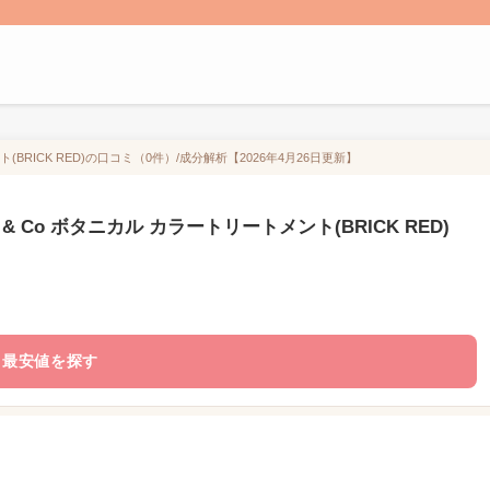
ト(BRICK RED)の口コミ（0件）/成分解析【2026年4月26日更新】
& Co ボタニカル カラートリートメント(BRICK RED)
最安値を探す