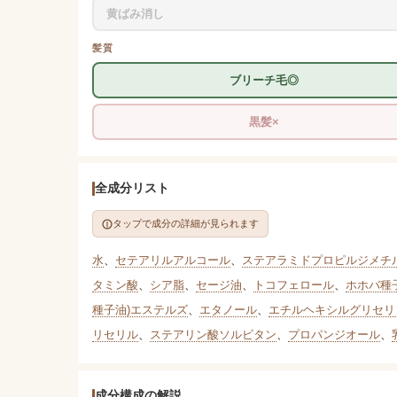
黄ばみ消し
髪質
ブリーチ毛◎
黒髪×
全成分リスト
タップで成分の詳細が見られます
水
、
セテアリルアルコール
、
ステアラミドプロピルジメチ
タミン酸
、
シア脂
、
セージ油
、
トコフェロール
、
ホホバ種
種子油)エステルズ
、
エタノール
、
エチルヘキシルグリセリ
リセリル
、
ステアリン酸ソルビタン
、
プロパンジオール
、
成分構成の解説