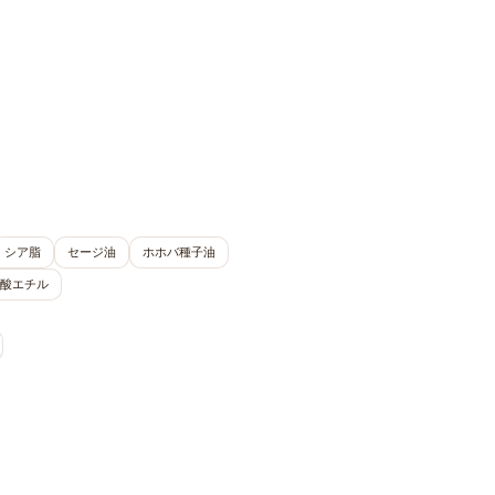
シア脂
セージ油
ホホバ種子油
酸エチル