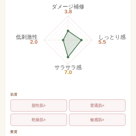
ダメージ補修
3.8
低刺激性
しっとり感
2.0
5.5
サラサラ感
7.0
肌質
脂性肌×
普通肌×
乾燥肌×
敏感肌×
髪質