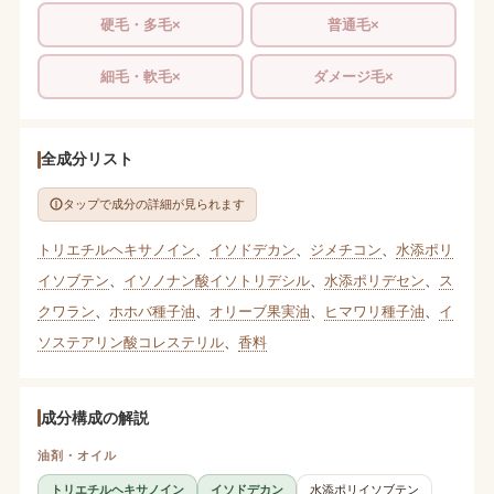
硬毛・多毛×
普通毛×
細毛・軟毛×
ダメージ毛×
全成分リスト
タップで成分の詳細が見られます
トリエチルヘキサノイン
、
イソドデカン
、
ジメチコン
、
水添ポリ
イソブテン
、
イソノナン酸イソトリデシル
、
水添ポリデセン
、
ス
クワラン
、
ホホバ種子油
、
オリーブ果実油
、
ヒマワリ種子油
、
イ
ソステアリン酸コレステリル
、
香料
成分構成の解説
油剤・オイル
トリエチルヘキサノイン
イソドデカン
水添ポリイソブテン