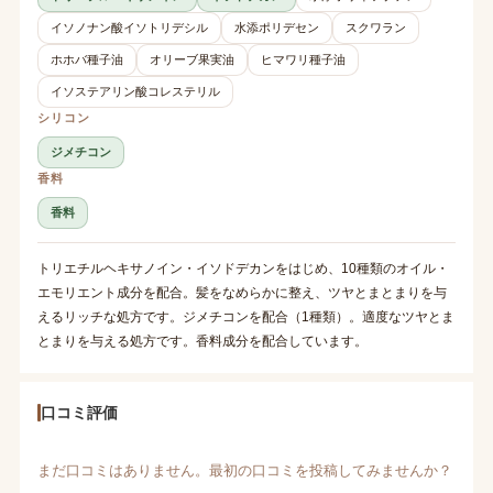
イソノナン酸イソトリデシル
水添ポリデセン
スクワラン
ホホバ種子油
オリーブ果実油
ヒマワリ種子油
イソステアリン酸コレステリル
シリコン
ジメチコン
香料
香料
トリエチルヘキサノイン・イソドデカンをはじめ、10種類のオイル・
エモリエント成分を配合。髪をなめらかに整え、ツヤとまとまりを与
えるリッチな処方です。ジメチコンを配合（1種類）。適度なツヤとま
とまりを与える処方です。香料成分を配合しています。
口コミ評価
まだ口コミはありません。最初の口コミを投稿してみませんか？