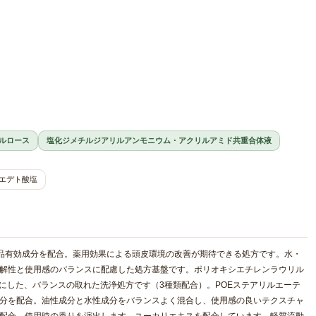
ルロース
塩化ジメチルジアリルアンモニウム・アクリルアミド共重合体液
エデト酸塩
外品有効成分を配合。薬用効果による頭皮環境の改善が期待できる処方です。水・
溶解性と使用感のバランスに配慮した処方基盤です。ポリオキシエチレンラウリル
ースにした、バランスの取れた洗浄処方です（3種類配合）。POEステアリルエーテ
成分を配合。油性成分と水性成分をバランスよく混合し、使用感の良いテクスチャ