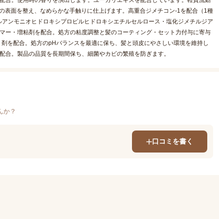
を配合。使用時の香りを演出します。ユーカリエキスを配合しています。軽質流動
髪の表面を整え、なめらかな手触りに仕上げます。高重合ジメチコン-1を配合（1種
ルアンモニオヒドロキシプロピルヒドロキシエチルセルロース・塩化ジメチルジア
リマー・増粘剤を配合。処方の粘度調整と髪のコーティング・セット力付与に寄与
ト剤を配合。処方のpHバランスを最適に保ち、髪と頭皮にやさしい環境を維持し
て配合。製品の品質を長期間保ち、細菌やカビの繁殖を防ぎます。
んか？
口コミを書く