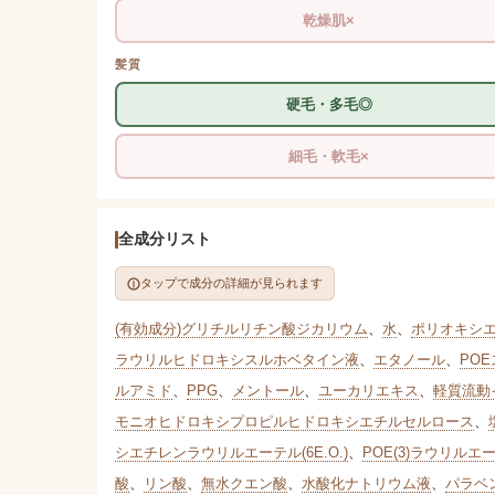
乾燥肌×
髪質
硬毛・多毛◎
細毛・軟毛×
全成分リスト
タップで成分の詳細が見られます
(有効成分)グリチルリチン酸ジカリウム
、
水
、
ポリオキシエ
ラウリルヒドロキシスルホベタイン液
、
エタノール
、
PO
ルアミド
、
PPG
、
メントール
、
ユーカリエキス
、
軽質流動
モニオヒドロキシプロピルヒドロキシエチルセルロース
、
シエチレンラウリルエーテル(6E.O.)
、
POE(3)ラウリルエ
酸
、
リン酸
、
無水クエン酸
、
水酸化ナトリウム液
、
パラベ