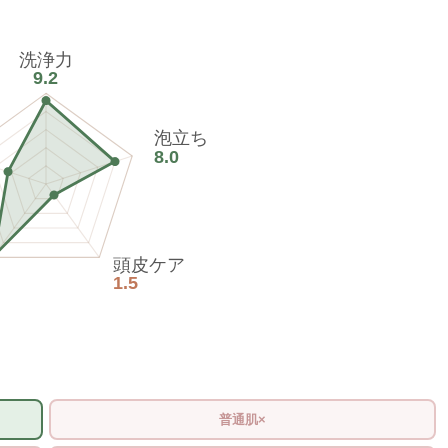
洗浄力
9.2
泡立ち
8.0
頭皮ケア
1.5
普通肌×