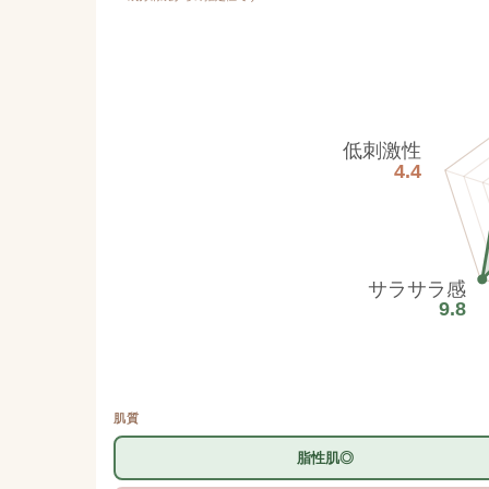
低刺激性
4.4
サラサラ感
9.8
肌質
脂性肌◎