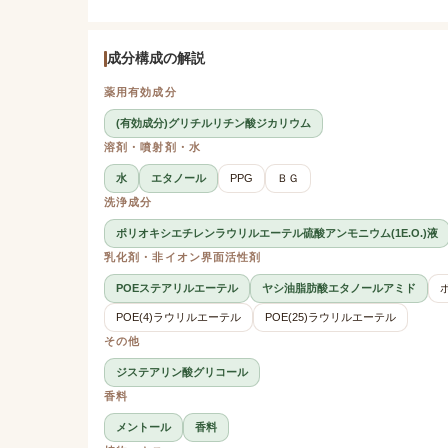
成分構成の解説
薬用有効成分
(有効成分)グリチルリチン酸ジカリウム
溶剤・噴射剤・水
水
エタノール
PPG
ＢＧ
洗浄成分
ポリオキシエチレンラウリルエーテル硫酸アンモニウム(1E.O.)液
乳化剤・非イオン界面活性剤
POEステアリルエーテル
ヤシ油脂肪酸エタノールアミド
POE(4)ラウリルエーテル
POE(25)ラウリルエーテル
その他
ジステアリン酸グリコール
香料
メントール
香料