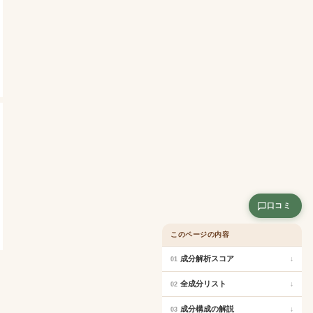
口コミ
このページの内容
成分解析スコア
↓
01
全成分リスト
↓
02
成分構成の解説
↓
03