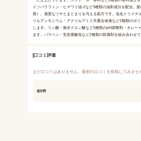
ーに仕上げています。メントール・香料など2種類の香料成分
イソパラフィン・ヒマワリ油-2など3種類の油剤成分を配合。
類）。適度なツヤとまとまりを与える処方です。塩化トリメチ
リルアンモニウム・アクリルアミド共重合体液など2種類のポ
します。リン酸・無水クエン酸など5種類のpH調整剤・キレー
ます。パラベン・安息香酸塩など2種類の防腐剤を組み合わせ
口コミ評価
まだ口コミはありません。最初の口コミを投稿してみませ
全0件