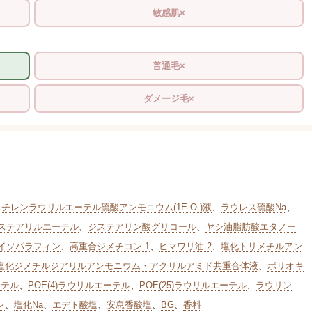
敏感肌×
普通毛×
ダメージ毛×
チレンラウリルエーテル硫酸アンモニウム(1E.O.)液
、
ラウレス硫酸Na
、
Eステアリルエーテル
、
ジステアリン酸グリコール
、
ヤシ油脂肪酸エタノー
イソパラフィン
、
高重合ジメチコン-1
、
ヒマワリ油-2
、
塩化トリメチルアン
塩化ジメチルジアリルアンモニウム・アクリルアミド共重合体液
、
ポリオキ
ーテル
、
POE(4)ラウリルエーテル
、
POE(25)ラウリルエーテル
、
ラウリン
ン
、
塩化Na
、
エデト酸塩
、
安息香酸塩
、
BG
、
香料