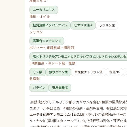
植物エキス
ユーカリエキス
油剤・オイル
軽質流動イソパラフィン
ヒマワリ油-2
ラウリン酸
シリコン
高重合ジメチコン-1
ポリマー・皮膜形成・増粘剤
塩化トリメチルアンモニオヒドロキシプロピルヒドロキシエチルセ
pH調整剤・キレート剤・塩類
リン酸
無水クエン酸
水酸化ナトリウム液
塩化Na
防腐剤
パラベン
安息香酸塩
(有効成分)グリチルリチン酸ジカリウムを含む1種類の医薬部
エタノールをはじめ、4種類の溶剤・基剤を使用。有効成分の
エーテル硫酸アンモニウム(1E.O.)液・ラウレス硫酸Naをベ
ル・ヤシ油脂肪酸エタノールアミドなど6種類の乳化・可溶化