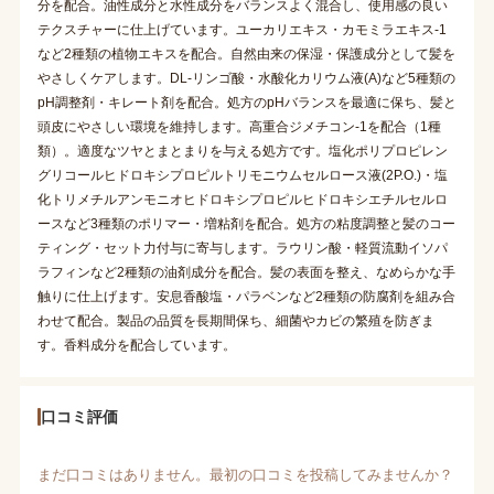
分を配合。油性成分と水性成分をバランスよく混合し、使用感の良い
テクスチャーに仕上げています。ユーカリエキス・カモミラエキス-1
など2種類の植物エキスを配合。自然由来の保湿・保護成分として髪を
やさしくケアします。DL-リンゴ酸・水酸化カリウム液(A)など5種類の
pH調整剤・キレート剤を配合。処方のpHバランスを最適に保ち、髪と
頭皮にやさしい環境を維持します。高重合ジメチコン-1を配合（1種
類）。適度なツヤとまとまりを与える処方です。塩化ポリプロピレン
グリコールヒドロキシプロピルトリモニウムセルロース液(2P.O.)・塩
化トリメチルアンモニオヒドロキシプロピルヒドロキシエチルセルロ
ースなど3種類のポリマー・増粘剤を配合。処方の粘度調整と髪のコー
ティング・セット力付与に寄与します。ラウリン酸・軽質流動イソパ
ラフィンなど2種類の油剤成分を配合。髪の表面を整え、なめらかな手
触りに仕上げます。安息香酸塩・パラベンなど2種類の防腐剤を組み合
わせて配合。製品の品質を長期間保ち、細菌やカビの繁殖を防ぎま
す。香料成分を配合しています。
口コミ評価
まだ口コミはありません。最初の口コミを投稿してみませんか？