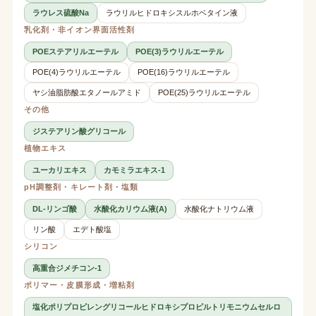
ラウレス硫酸Na
ラウリルヒドロキシスルホベタイン液
乳化剤・非イオン界面活性剤
POEステアリルエーテル
POE(3)ラウリルエーテル
POE(4)ラウリルエーテル
POE(16)ラウリルエーテル
ヤシ油脂肪酸エタノールアミド
POE(25)ラウリルエーテル
その他
ジステアリン酸グリコール
植物エキス
ユーカリエキス
カモミラエキス-1
pH調整剤・キレート剤・塩類
DL-リンゴ酸
水酸化カリウム液(A)
水酸化ナトリウム液
リン酸
エデト酸塩
シリコン
高重合ジメチコン-1
ポリマー・皮膜形成・増粘剤
塩化ポリプロピレングリコールヒドロキシプロピルトリモニウムセルロ