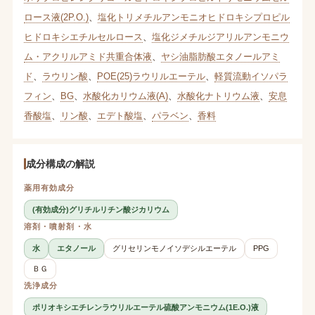
ロース液(2P.O.)
、
塩化トリメチルアンモニオヒドロキシプロピル
ヒドロキシエチルセルロース
、
塩化ジメチルジアリルアンモニウ
ム・アクリルアミド共重合体液
、
ヤシ油脂肪酸エタノールアミ
ド
、
ラウリン酸
、
POE(25)ラウリルエーテル
、
軽質流動イソパラ
フィン
、
BG
、
水酸化カリウム液(A)
、
水酸化ナトリウム液
、
安息
香酸塩
、
リン酸
、
エデト酸塩
、
パラベン
、
香料
成分構成の解説
薬用有効成分
(有効成分)グリチルリチン酸ジカリウム
溶剤・噴射剤・水
水
エタノール
グリセリンモノイソデシルエーテル
PPG
ＢＧ
洗浄成分
ポリオキシエチレンラウリルエーテル硫酸アンモニウム(1E.O.)液