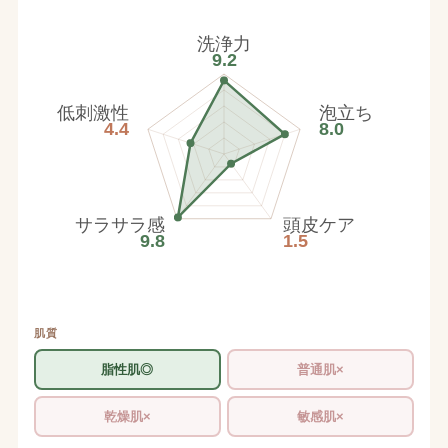
洗浄力
9.2
低刺激性
泡立ち
4.4
8.0
サラサラ感
頭皮ケア
9.8
1.5
肌質
脂性肌◎
普通肌×
乾燥肌×
敏感肌×