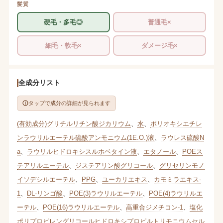
髪質
硬毛・多毛◎
普通毛×
細毛・軟毛×
ダメージ毛×
全成分リスト
タップで成分の詳細が見られます
(有効成分)グリチルリチン酸ジカリウム
、
水
、
ポリオキシエチレ
ンラウリルエーテル硫酸アンモニウム(1E.O.)液
、
ラウレス硫酸N
a
、
ラウリルヒドロキシスルホベタイン液
、
エタノール
、
POEス
テアリルエーテル
、
ジステアリン酸グリコール
、
グリセリンモノ
イソデシルエーテル
、
PPG
、
ユーカリエキス
、
カモミラエキス-
1
、
DL-リンゴ酸
、
POE(3)ラウリルエーテル
、
POE(4)ラウリルエ
ーテル
、
POE(16)ラウリルエーテル
、
高重合ジメチコン-1
、
塩化
ポリプロピレングリコールヒドロキシプロピルトリモニウムセル