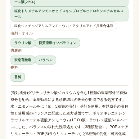
ース液(2P.O.)
塩化トリメチルアンモニオヒドロキシプロピルヒドロキシエチルセルロ
ース
塩化ジメチルジアリルアンモニウム・アクリルアミド共重合体液
油剤・オイル
ラウリン酸
軽質流動イソパラフィン
防腐剤
安息香酸塩
パラベン
香料
香料
(有効成分)グリチルリチン酸ジカリウムを含む1種類の医薬部外品有効
成分を配合。薬用効果による頭皮環境の改善が期待できる処方です。
水・エタノールをはじめ、5種類の溶剤・基剤を使用。有効成分の溶解
性と使用感のバランスに配慮した処方基盤です。ポリオキシエチレン
ラウリルエーテル硫酸アンモニウム(1E.O.)液・ラウレス硫酸Naをベー
スにした、バランスの取れた洗浄処方です（3種類配合）。POEステア
リルエーテル・POE(3)ラウリルエーテルなど6種類の乳化・可溶化成