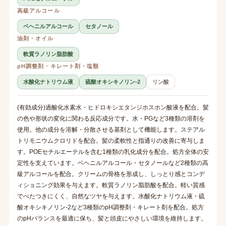
高級アルコール
ベヘニルアルコール
セタノール
油剤・オイル
軟質ラノリン脂肪酸
pH調整剤・キレート剤・塩類
水酸化ナトリウム液
硫酸オキシキノリン-2
リン酸
(有効成分)過酸化水素水・ヒドロキシエタンジホスホン酸液を配合。髪
の色や形状の変化に関わる反応成分です。水・PGなど3種類の溶剤を
使用。他の成分を溶解・分散させる基剤として機能します。ステアル
トリモニウムクロリドを配合。髪の柔軟性と指通りの改善に寄与しま
す。POEセチルエーテルを含む1種類の乳化成分を配合。処方全体の安
定性を支えています。ベヘニルアルコール・セタノールなど2種類の高
級アルコールを配合。クリームの骨格を形成し、しっとり感とコンデ
ィショニング効果を与えます。軟質ラノリン脂肪酸を配合。軽い質感
でべたつきにくく、自然なツヤを与えます。水酸化ナトリウム液・硫
酸オキシキノリン-2など3種類のpH調整剤・キレート剤を配合。処方
のpHバランスを最適に保ち、髪と頭皮にやさしい環境を維持します。