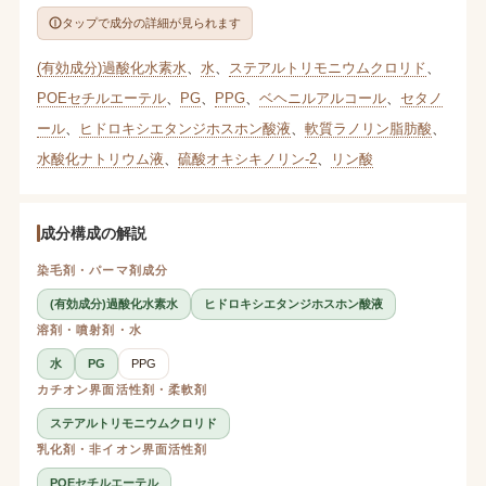
タップで成分の詳細が見られます
(有効成分)過酸化水素水
、
水
、
ステアルトリモニウムクロリド
、
POEセチルエーテル
、
PG
、
PPG
、
ベヘニルアルコール
、
セタノ
ール
、
ヒドロキシエタンジホスホン酸液
、
軟質ラノリン脂肪酸
、
水酸化ナトリウム液
、
硫酸オキシキノリン-2
、
リン酸
成分構成の解説
染毛剤・パーマ剤成分
(有効成分)過酸化水素水
ヒドロキシエタンジホスホン酸液
溶剤・噴射剤・水
水
PG
PPG
カチオン界面活性剤・柔軟剤
ステアルトリモニウムクロリド
乳化剤・非イオン界面活性剤
POEセチルエーテル