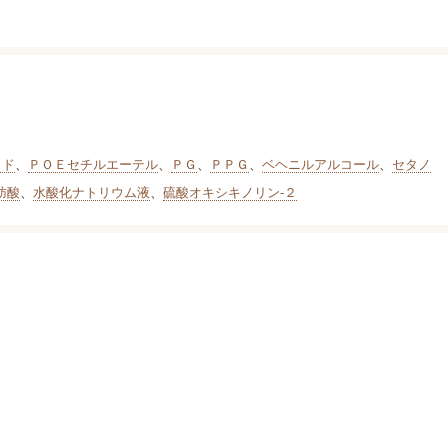
リド
、
ＰＯＥセチルエーテル
、
ＰＧ
、
ＰＰＧ
、
ベヘニルアルコール
、
セタノ
肪酸
、
水酸化ナトリウム液
、
硫酸オキシキノリン-２