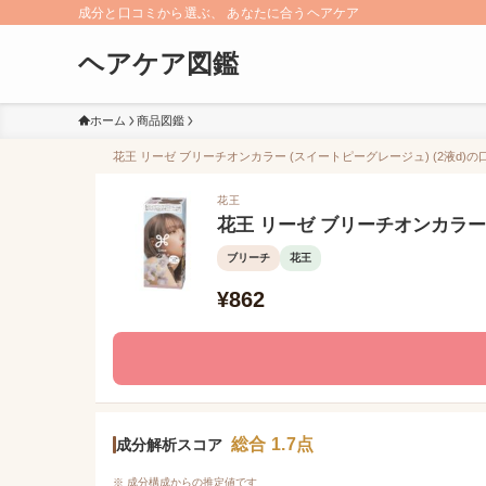
成分と口コミから選ぶ、 あなたに合うヘアケア
ヘアケア図鑑
ホーム
商品図鑑
花王 リーゼ ブリーチオンカラー (スイートピーグレージュ) (2液d)の
花王
花王 リーゼ ブリーチオンカラー 
ブリーチ
花王
¥862
総合 1.7点
成分解析スコア
※ 成分構成からの推定値です