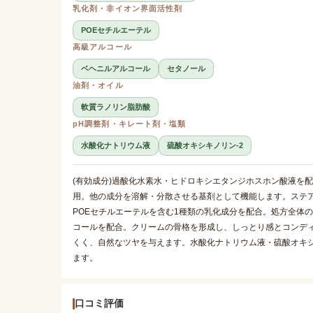
乳化剤・非イオン界面活性剤
POEセチルエーテル
高級アルコール
ベヘニルアルコール
セタノール
油剤・オイル
軟質ラノリン脂肪酸
pH調整剤・キレート剤・塩類
水酸化ナトリウム液
硫酸オキシキノリン-2
(有効成分)過酸化水素水・ヒドロキシエタンジホスホン酸液を
用。他の成分を溶解・分散させる基剤として機能します。ステ
POEセチルエーテルを含む1種類の乳化成分を配合。処方全体
コールを配合。クリームの骨格を形成し、しっとり感とコンデ
くく、自然なツヤを与えます。水酸化ナトリウム液・硫酸オキシ
ます。
口コミ評価