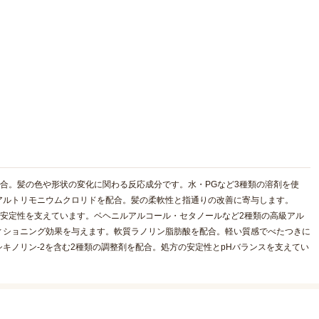
配合。髪の色や形状の変化に関わる反応成分です。水・PGなど3種類の溶剤を使
アルトリモニウムクロリドを配合。髪の柔軟性と指通りの改善に寄与します。
の安定性を支えています。ベヘニルアルコール・セタノールなど2種類の高級アル
ィショニング効果を与えます。軟質ラノリン脂肪酸を配合。軽い質感でべたつきに
キノリン-2を含む2種類の調整剤を配合。処方の安定性とpHバランスを支えてい