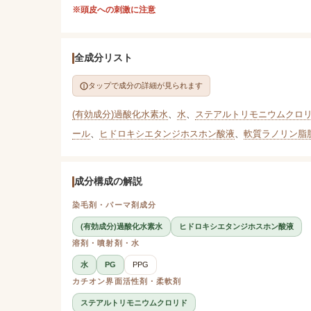
※頭皮への刺激に注意
全成分リスト
タップで成分の詳細が見られます
(有効成分)過酸化水素水
、
水
、
ステアルトリモニウムクロ
ール
、
ヒドロキシエタンジホスホン酸液
、
軟質ラノリン脂
成分構成の解説
染毛剤・パーマ剤成分
(有効成分)過酸化水素水
ヒドロキシエタンジホスホン酸液
溶剤・噴射剤・水
水
PG
PPG
カチオン界面活性剤・柔軟剤
ステアルトリモニウムクロリド