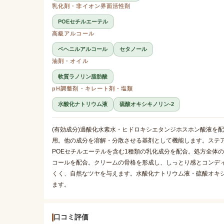
乳化剤・非イオン界面活性剤
POEセチルエーテル
高級アルコール
ベヘニルアルコール
セタノール
油剤・オイル
軟質ラノリン脂肪酸
pH調整剤・キレート剤・塩類
水酸化ナトリウム液
硫酸オキシキノリン-2
(有効成分)過酸化水素水・ヒドロキシエタンジホスホン酸液を
用。他の成分を溶解・分散させる基剤として機能します。ステ
POEセチルエーテルを含む1種類の乳化成分を配合。処方全体
コールを配合。クリームの骨格を形成し、しっとり感とコンデ
くく、自然なツヤを与えます。水酸化ナトリウム液・硫酸オキシ
ます。
口コミ評価