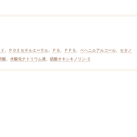
リド
、
ＰＯＥセチルエーテル
、
ＰＧ
、
ＰＰＧ
、
ベヘニルアルコール
、
セタノ
肪酸
、
水酸化ナトリウム液
、
硫酸オキシキノリン-２