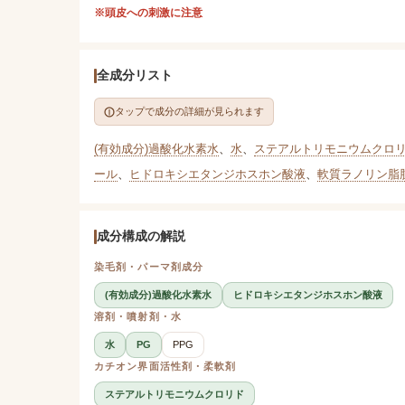
※頭皮への刺激に注意
全成分リスト
タップで成分の詳細が見られます
(有効成分)過酸化水素水
、
水
、
ステアルトリモニウムクロ
ール
、
ヒドロキシエタンジホスホン酸液
、
軟質ラノリン脂
成分構成の解説
染毛剤・パーマ剤成分
(有効成分)過酸化水素水
ヒドロキシエタンジホスホン酸液
溶剤・噴射剤・水
水
PG
PPG
カチオン界面活性剤・柔軟剤
ステアルトリモニウムクロリド