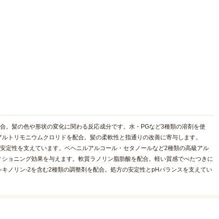
配合。髪の色や形状の変化に関わる反応成分です。水・PGなど3種類の溶剤を使
アルトリモニウムクロリドを配合。髪の柔軟性と指通りの改善に寄与します。
の安定性を支えています。ベヘニルアルコール・セタノールなど2種類の高級アル
ィショニング効果を与えます。軟質ラノリン脂肪酸を配合。軽い質感でべたつきに
キノリン-2を含む2種類の調整剤を配合。処方の安定性とpHバランスを支えてい