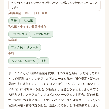
ヘキサ(ヒドロキシステアリン酸/ステアリン酸/ロジン酸)ジペンタエリス
リチル
pH調整剤・キレート剤・塩類
乳酸
リンゴ酸
乳化剤・非イオン界面活性剤
セテアレス-7
セテアレス-25
防腐剤
フェノキシエタノール
香料
ベンジルアルコール
香料
水・ＤＰＧなど3種類の溶剤を使用。他の成分を溶解・分散させる基剤
として機能します。ステアリルアルコールを配合。乳化安定と髪への
柔軟効果に寄与します。ジメチコン・(ビスイソブチルPEG-15/アモジ
メチコン)コポリマーを配合（4種類）。適度なツヤとまとまりを与え
る処方です。ステアロキシプロピルジメチルアミンを配合。髪の柔軟
性と指通りの改善に寄与します。ハチミツ・加水分解コラーゲンなど3
種類の保湿・補修成分を配合。適度なうるおいと補修効果でまとまり