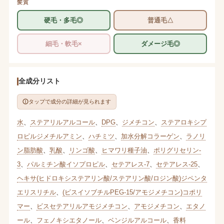
髪質
硬毛・多毛◎
普通毛△
細毛・軟毛×
ダメージ毛◎
全成分リスト
タップで成分の詳細が見られます
水
、
ステアリルアルコール
、
DPG
、
ジメチコン
、
ステアロキシプ
ロピルジメチルアミン
、
ハチミツ
、
加水分解コラーゲン
、
ラノリ
ン脂肪酸
、
乳酸
、
リンゴ酸
、
ヒマワリ種子油
、
ポリグリセリン-
3
、
パルミチン酸イソプロピル
、
セテアレス-7
、
セテアレス-25
、
ヘキサ(ヒドロキシステアリン酸/ステアリン酸/ロジン酸)ジペンタ
エリスリチル
、
(ビスイソブチルPEG-15/アモジメチコン)コポリ
マー
、
ビスセテアリルアモジメチコン
、
アモジメチコン
、
エタノ
ール
、
フェノキシエタノール
、
ベンジルアルコール
、
香料