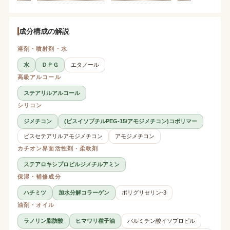
成分構成の解説
溶剤・噴射剤・水
水
ＤＰＧ
エタノール
高級アルコール
ステアリルアルコール
シリコン
ジメチコン
(ビスイソブチルPEG-15/アモジメチコン)コポリマー
ビスセテアリルアモジメチコン
アモジメチコン
カチオン界面活性剤・柔軟剤
ステアロキシプロピルジメチルアミン
保湿・補修成分
ハチミツ
加水分解コラーゲン
ポリグリセリン-3
油剤・オイル
ラノリン脂肪酸
ヒマワリ種子油
パルミチン酸イソプロピル