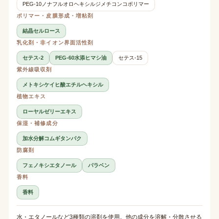
PEG-10ノナフルオロヘキシルジメチコンコポリマー
ポリマー・皮膜形成・増粘剤
結晶セルロース
乳化剤・非イオン界面活性剤
セテス-2
PEG-60水添ヒマシ油
セテス-15
紫外線吸収剤
メトキシケイヒ酸エチルヘキシル
植物エキス
ローヤルゼリーエキス
保湿・補修成分
加水分解コムギタンパク
防腐剤
フェノキシエタノール
パラベン
香料
香料
水・エタノールなど3種類の溶剤を使用。他の成分を溶解・分散させる