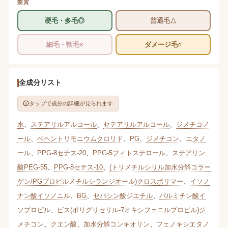
髪質
硬毛・多毛◎
普通毛△
細毛・軟毛×
ダメージ毛○
全成分リスト
タップで成分の詳細が見られます
水
、
ステアリルアルコール
、
セテアリルアルコール
、
ジメチコノ
ール
、
ベヘントリモニウムクロリド
、
PG
、
ジメチコン
、
エタノ
ール
、
PPG-8セテス-20
、
PPG-5フィトステロール
、
ステアリン
酸PEG-55
、
PPG-8セテス-10
、
(トリメチルシリル加水分解コラー
ゲン/PGプロピルメチルシランジオール)クロスポリマー
、
イソノ
ナン酸イソノニル
、
BG
、
セバシン酸ジエチル
、
パルミチン酸イ
ソプロピル
、
ビス(ポリグリセリル-7オキシフェニルプロピル)ジ
メチコン
、
クエン酸
、
加水分解コンキオリン
、
フェノキシエタノ