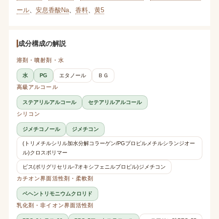
ール
、
安息香酸Na
、
香料
、
黄5
成分構成の解説
溶剤・噴射剤・水
水
PG
エタノール
ＢＧ
高級アルコール
ステアリルアルコール
セテアリルアルコール
シリコン
ジメチコノール
ジメチコン
(トリメチルシリル加水分解コラーゲン/PGプロピルメチルシランジオー
ル)クロスポリマー
ビス(ポリグリセリル-7オキシフェニルプロピル)ジメチコン
カチオン界面活性剤・柔軟剤
ベヘントリモニウムクロリド
乳化剤・非イオン界面活性剤