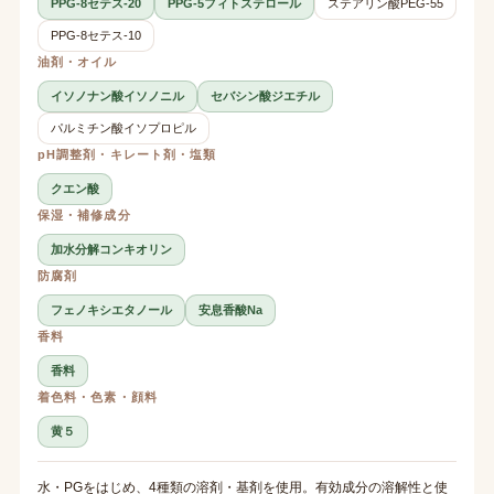
PPG-8セテス-20
PPG-5フィトステロール
ステアリン酸PEG-55
PPG-8セテス-10
油剤・オイル
イソノナン酸イソノニル
セバシン酸ジエチル
パルミチン酸イソプロピル
pH調整剤・キレート剤・塩類
クエン酸
保湿・補修成分
加水分解コンキオリン
防腐剤
フェノキシエタノール
安息香酸Na
香料
香料
着色料・色素・顔料
黄５
水・PGをはじめ、4種類の溶剤・基剤を使用。有効成分の溶解性と使