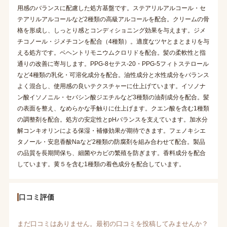
用感のバランスに配慮した処方基盤です。ステアリルアルコール・セ
テアリルアルコールなど2種類の高級アルコールを配合。クリームの骨
格を形成し、しっとり感とコンディショニング効果を与えます。ジメ
チコノール・ジメチコンを配合（4種類）。適度なツヤとまとまりを与
える処方です。ベヘントリモニウムクロリドを配合。髪の柔軟性と指
通りの改善に寄与します。PPG-8セテス-20・PPG-5フィトステロール
など4種類の乳化・可溶化成分を配合。油性成分と水性成分をバランス
よく混合し、使用感の良いテクスチャーに仕上げています。イソノナ
ン酸イソノニル・セバシン酸ジエチルなど3種類の油剤成分を配合。髪
の表面を整え、なめらかな手触りに仕上げます。クエン酸を含む1種類
の調整剤を配合。処方の安定性とpHバランスを支えています。加水分
解コンキオリンによる保湿・補修効果が期待できます。フェノキシエ
タノール・安息香酸Naなど2種類の防腐剤を組み合わせて配合。製品
の品質を長期間保ち、細菌やカビの繁殖を防ぎます。香料成分を配合
しています。黄５を含む1種類の着色成分を配合しています。
口コミ評価
まだ口コミはありません。最初の口コミを投稿してみませんか？