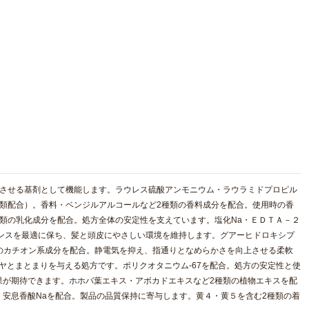
散させる基剤として機能します。ラウレス硫酸アンモニウム・ラウラミドプロピル
類配合）。香料・ベンジルアルコールなど2種類の香料成分を配合。使用時の香
む2種類の乳化成分を配合。処方全体の安定性を支えています。塩化Na・ＥＤＴＡ－２
ランスを最適に保ち、髪と頭皮にやさしい環境を維持します。グアーヒドロキシプ
類のカチオン系成分を配合。静電気を抑え、指通りとなめらかさを向上させる柔軟
ツヤとまとまりを与える処方です。ポリクオタニウム-67を配合。処方の安定性と使
果が期待できます。ホホバ葉エキス・アボカドエキスなど2種類の植物エキスを配
安息香酸Naを配合。製品の品質保持に寄与します。黄４・黄５を含む2種類の着