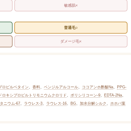
敏感肌×
普通毛○
ダメージ毛×
プロピルベタイン
、
香料
、
ベンジルアルコール
、
ココアンホ酢酸Na
、
PPG-
ドロキシプロピルトリモニウムクロリド
、
ポリシリコーン-9
、
EDTA-2Na
、
タニウム-67
、
ラウレス-3
、
ラウレス-16
、
BG
、
加水分解シルク
、
ホホバ葉