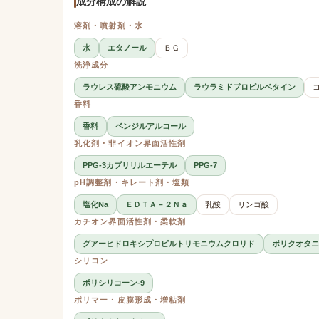
成分構成の解説
溶剤・噴射剤・水
水
エタノール
ＢＧ
洗浄成分
ラウレス硫酸アンモニウム
ラウラミドプロピルベタイン
香料
香料
ベンジルアルコール
乳化剤・非イオン界面活性剤
PPG-3カプリリルエーテル
PPG-7
pH調整剤・キレート剤・塩類
塩化Na
ＥＤＴＡ－２Ｎａ
乳酸
リンゴ酸
カチオン界面活性剤・柔軟剤
グアーヒドロキシプロピルトリモニウムクロリド
ポリクオタニ
シリコン
ポリシリコーン-9
ポリマー・皮膜形成・増粘剤