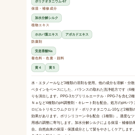
ポリクオタニウム-67
保湿・補修成分
加水分解シルク
植物エキス
ホホバ葉エキス
アボカドエキス
防腐剤
安息香酸Na
着色料・色素・顔料
黄４
黄５
水・エタノールなど3種類の溶剤を使用。他の成分を溶解・分
ベタインをベースにした、バランスの取れた洗浄処方です（6種
りを演出します。PPG-3カプリリルエーテル・PPG-7を含
Ｎａなど4種類のpH調整剤・キレート剤を配合。処方のpHバ
ロピルトリモニウムクロリド・ポリクオタニウム-10など2種
効果があります。ポリシリコーン-9を配合（1種類）。適度な
用感の調整に寄与します。加水分解シルクによる保湿・補修効
合。自然由来の保湿・保護成分として髪をやさしくケアします。