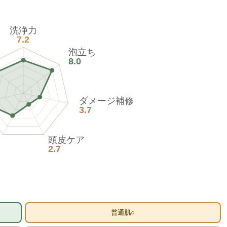
洗浄力
7.2
泡立ち
8.0
ダメージ補修
3.7
頭皮ケア
2.7
普通肌○