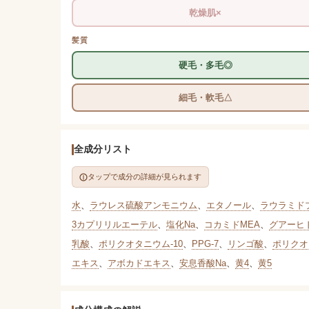
乾燥肌×
髪質
硬毛・多毛◎
細毛・軟毛△
全成分リスト
タップで成分の詳細が見られます
水
、
ラウレス硫酸アンモニウム
、
エタノール
、
ラウラミド
3カプリリルエーテル
、
塩化Na
、
コカミドMEA
、
グアーヒ
乳酸
、
ポリクオタニウム-10
、
PPG-7
、
リンゴ酸
、
ポリクオ
エキス
、
アボカドエキス
、
安息香酸Na
、
黄4
、
黄5