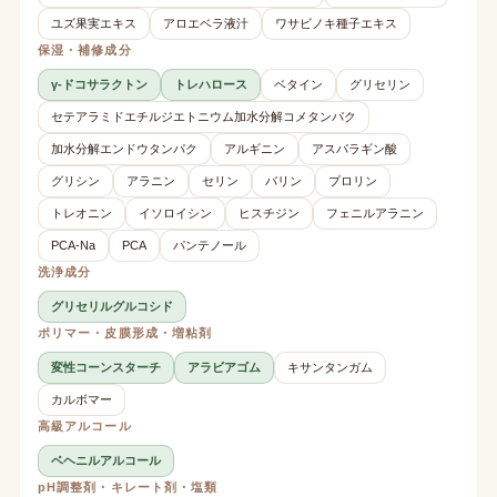
ユズ果実エキス
アロエベラ液汁
ワサビノキ種子エキス
保湿・補修成分
γ-ドコサラクトン
トレハロース
ベタイン
グリセリン
セテアラミドエチルジエトニウム加水分解コメタンパク
加水分解エンドウタンパク
アルギニン
アスパラギン酸
グリシン
アラニン
セリン
バリン
プロリン
トレオニン
イソロイシン
ヒスチジン
フェニルアラニン
PCA-Na
PCA
パンテノール
洗浄成分
グリセリルグルコシド
ポリマー・皮膜形成・増粘剤
変性コーンスターチ
アラビアゴム
キサンタンガム
カルボマー
高級アルコール
ベヘニルアルコール
pH調整剤・キレート剤・塩類