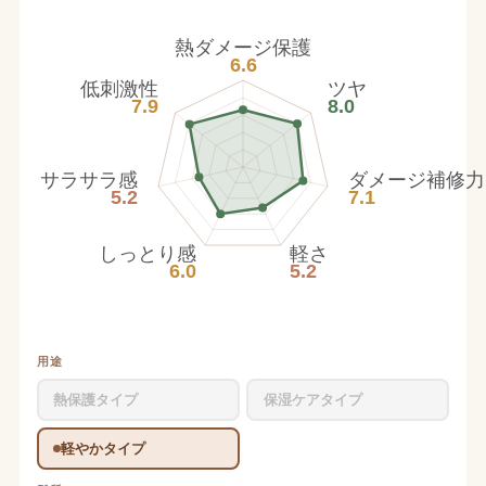
熱ダメージ保護
6.6
低刺激性
ツヤ
7.9
8.0
サラサラ感
ダメージ補修力
5.2
7.1
しっとり感
軽さ
6.0
5.2
用途
熱保護タイプ
保湿ケアタイプ
軽やかタイプ