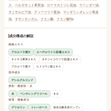
ス
、
ベルガモット果実油
、
ローマカミツレ花油
、
ラベンダー油
、
オニサルビア油
、
ティーツリー葉油
、
マンダリンオレンジ果皮
油
、
キサンタンガム
、
クエン酸
、
クエン酸Na
成分構成の解説
植物エキス
アロエベラ液汁
エーデルワイス花/葉エキス
キイチゴ果実エキス
タチジャコウソウ花/葉エキス
アロエベラ葉汁
ヒメコウジ葉エキス
洗浄成分
デシルグルコシド
溶剤・噴射剤・水
水
ペンチレングリコール
ＢＧ
保湿・補修成分
グリセリン
トレハロース
加水分解水添デンプン