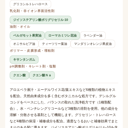
グリコシルトレハロース
乳化剤・非イオン界面活性剤
ジイソステアリン酸ポリグリセリル-10
油剤・オイル
ベルガモット果実油
ローマカミツレ花油
ラベンダー油
オニサルビア油
ティーツリー葉油
マンダリンオレンジ果皮油
ポリマー・皮膜形成・増粘剤
キサンタンガム
pH調整剤・キレート剤・塩類
クエン酸
クエン酸Ｎａ
アロエベラ液汁・エーデルワイス花/葉エキスなど6種類の植物エキス
を配合。天然由来成分を多く含むボタニカルな処方です。デシルグル
コシドをベースにした、バランスの取れた洗浄処方です（1種類配
合）。水・ペンチレングリコールなど3種類の溶剤を使用。他の成分を
溶解・分散させる基剤として機能します。グリセリン・トレハロース
など4種類の保湿・補修成分を配合。適度なうるおいと補修効果でまと
まりのある髪に導きます。ジイソステアリン酸ポリグリセリル-10を含