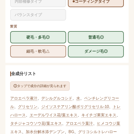
内部補修タイプ
コーティングタイプ
バランスタイプ
髪質
硬毛・多毛◎
普通毛◎
細毛・軟毛△
ダメージ毛◎
全成分リスト
タップで成分の詳細が見られます
アロエベラ液汁
、
デシルグルコシド
、
水
、
ペンチレングリコー
ル
、
グリセリン
、
ジイソステアリン酸ポリグリセリル-10
、
トレ
ハロース
、
エーデルワイス花/葉エキス
、
キイチゴ果実エキス
、
タチジャコウソウ花/葉エキス
、
アロエベラ葉汁
、
ヒメコウジ葉
エキス
、
加水分解水添デンプン
、
BG
、
グリコシルトレハロー