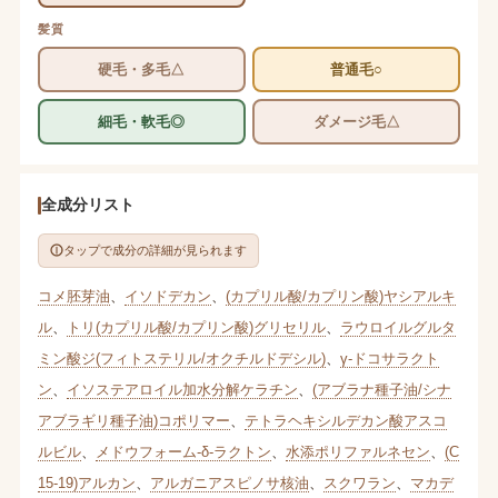
髪質
硬毛・多毛△
普通毛○
細毛・軟毛◎
ダメージ毛△
全成分リスト
タップで成分の詳細が見られます
コメ胚芽油
、
イソドデカン
、
(カプリル酸/カプリン酸)ヤシアルキ
ル
、
トリ(カプリル酸/カプリン酸)グリセリル
、
ラウロイルグルタ
ミン酸ジ(フィトステリル/オクチルドデシル)
、
γ-ドコサラクト
ン
、
イソステアロイル加水分解ケラチン
、
(アブラナ種子油/シナ
アブラギリ種子油)コポリマー
、
テトラヘキシルデカン酸アスコ
ルビル
、
メドウフォーム-δ-ラクトン
、
水添ポリファルネセン
、
(C
15-19)アルカン
、
アルガニアスピノサ核油
、
スクワラン
、
マカデ