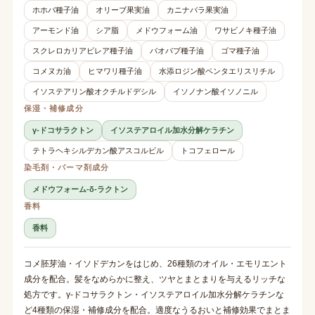
ホホバ種子油
オリーブ果実油
カニナバラ果実油
アーモンド油
シア脂
メドウフォーム油
ワサビノキ種子油
スクレロカリアビレア種子油
バオバブ種子油
ゴマ種子油
コメヌカ油
ヒマワリ種子油
水添ロジン酸ペンタエリスリチル
イソステアリン酸オクチルドデシル
イソノナン酸イソノニル
保湿・補修成分
γ-ドコサラクトン
イソステアロイル加水分解ケラチン
テトラヘキシルデカン酸アスコルビル
トコフェロール
染毛剤・パーマ剤成分
メドウフォーム-δ-ラクトン
香料
香料
コメ胚芽油・イソドデカンをはじめ、26種類のオイル・エモリエント
成分を配合。髪をなめらかに整え、ツヤとまとまりを与えるリッチな
処方です。γ-ドコサラクトン・イソステアロイル加水分解ケラチンな
ど4種類の保湿・補修成分を配合。適度なうるおいと補修効果でまとま