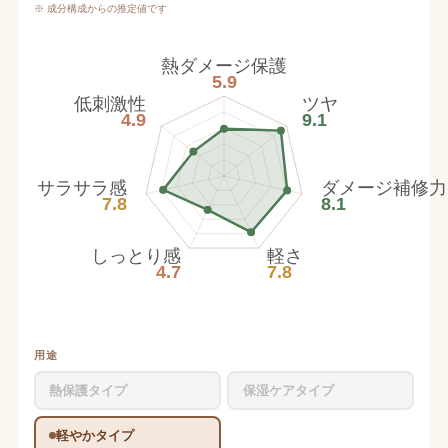
※ 成分構成からの推定値です
熱ダメージ保護
5.9
低刺激性
ツヤ
4.9
9.1
サラサラ感
ダメージ補修力
7.8
8.1
しっとり感
軽さ
4.7
7.8
用途
熱保護タイプ
保湿ケアタイプ
軽やかタイプ