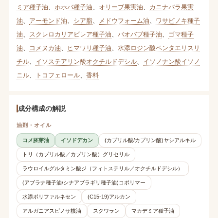
ミア種子油
、
ホホバ種子油
、
オリーブ果実油
、
カニナバラ果実
油
、
アーモンド油
、
シア脂
、
メドウフォーム油
、
ワサビノキ種子
油
、
スクレロカリアビレア種子油
、
バオバブ種子油
、
ゴマ種子
油
、
コメヌカ油
、
ヒマワリ種子油
、
水添ロジン酸ペンタエリスリ
チル
、
イソステアリン酸オクチルドデシル
、
イソノナン酸イソノ
ニル
、
トコフェロール
、
香料
成分構成の解説
油剤・オイル
コメ胚芽油
イソドデカン
(カプリル酸/カプリン酸)ヤシアルキル
トリ（カプリル酸／カプリン酸）グリセリル
ラウロイルグルタミン酸ジ（フィトステリル／オクチルドデシル）
(アブラナ種子油/シナアブラギリ種子油)コポリマー
水添ポリファルネセン
(C15-19)アルカン
アルガニアスピノサ核油
スクワラン
マカデミア種子油