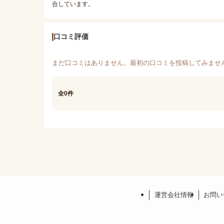
合しています。
口コミ評価
まだ口コミはありません。最初の口コミを投稿してみませ
全0件
運営会社情報
お問い