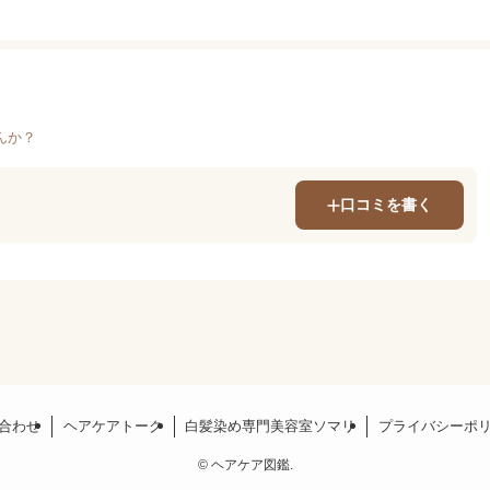
んか？
口コミを書く
合わせ
ヘアケアトーク
白髪染め専門美容室ソマリ
プライバシーポ
©
ヘアケア図鑑.