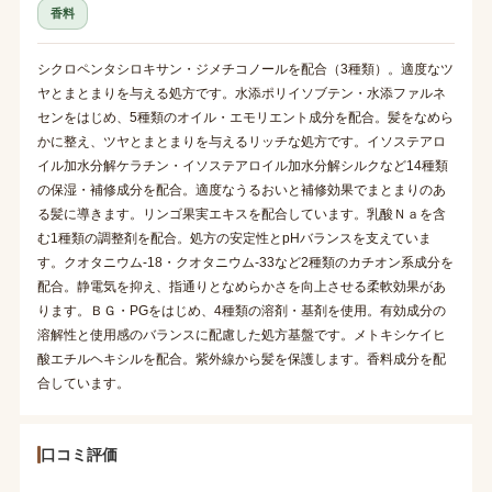
香料
シクロペンタシロキサン・ジメチコノールを配合（3種類）。適度なツ
ヤとまとまりを与える処方です。水添ポリイソブテン・水添ファルネ
センをはじめ、5種類のオイル・エモリエント成分を配合。髪をなめら
かに整え、ツヤとまとまりを与えるリッチな処方です。イソステアロ
イル加水分解ケラチン・イソステアロイル加水分解シルクなど14種類
の保湿・補修成分を配合。適度なうるおいと補修効果でまとまりのあ
る髪に導きます。リンゴ果実エキスを配合しています。乳酸Ｎａを含
む1種類の調整剤を配合。処方の安定性とpHバランスを支えていま
す。クオタニウム-18・クオタニウム-33など2種類のカチオン系成分を
配合。静電気を抑え、指通りとなめらかさを向上させる柔軟効果があ
ります。ＢＧ・PGをはじめ、4種類の溶剤・基剤を使用。有効成分の
溶解性と使用感のバランスに配慮した処方基盤です。メトキシケイヒ
酸エチルヘキシルを配合。紫外線から髪を保護します。香料成分を配
合しています。
口コミ評価