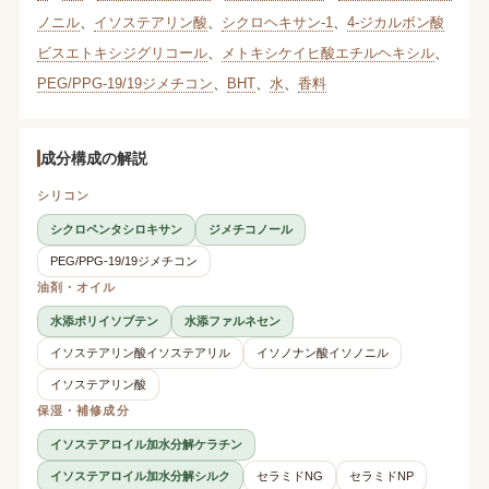
ノニル
、
イソステアリン酸
、
シクロヘキサン-1
、
4-ジカルボン酸
ビスエトキシジグリコール
、
メトキシケイヒ酸エチルヘキシル
、
PEG/PPG-19/19ジメチコン
、
BHT
、
水
、
香料
成分構成の解説
シリコン
シクロペンタシロキサン
ジメチコノール
PEG/PPG-19/19ジメチコン
油剤・オイル
水添ポリイソブテン
水添ファルネセン
イソステアリン酸イソステアリル
イソノナン酸イソノニル
イソステアリン酸
保湿・補修成分
イソステアロイル加水分解ケラチン
イソステアロイル加水分解シルク
セラミドNG
セラミドNP