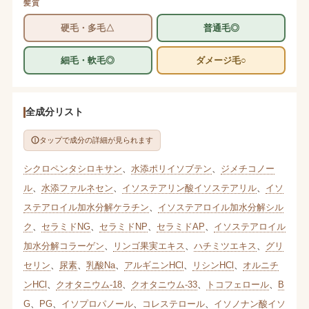
髪質
硬毛・多毛△
普通毛◎
細毛・軟毛◎
ダメージ毛○
全成分リスト
タップで成分の詳細が見られます
シクロペンタシロキサン
、
水添ポリイソブテン
、
ジメチコノー
ル
、
水添ファルネセン
、
イソステアリン酸イソステアリル
、
イソ
ステアロイル加水分解ケラチン
、
イソステアロイル加水分解シル
ク
、
セラミドNG
、
セラミドNP
、
セラミドAP
、
イソステアロイル
加水分解コラーゲン
、
リンゴ果実エキス
、
ハチミツエキス
、
グリ
セリン
、
尿素
、
乳酸Na
、
アルギニンHCl
、
リシンHCl
、
オルニチ
ンHCl
、
クオタニウム-18
、
クオタニウム-33
、
トコフェロール
、
B
G
、
PG
、
イソプロパノール
、
コレステロール
、
イソノナン酸イソ