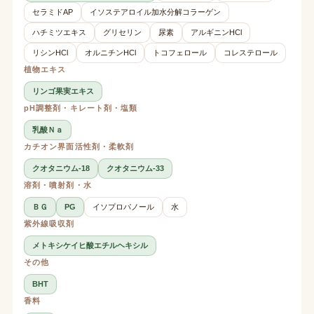
セラミドAP
イソステアロイル加水分解コラーゲン
ハチミツエキス
グリセリン
尿素
アルギニンHCl
リシンHCl
オルニチンHCl
トコフェロール
コレステロール
植物エキス
リンゴ果実エキス
pH調整剤・キレート剤・塩類
乳酸Ｎａ
カチオン界面活性剤・柔軟剤
クオタニウム-18
クオタニウム-33
溶剤・噴射剤・水
ＢＧ
PG
イソプロパノール
水
紫外線吸収剤
メトキシケイヒ酸エチルヘキシル
その他
BHT
香料