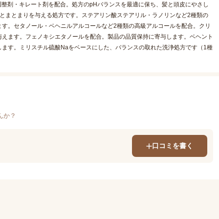
調整剤・キレート剤を配合。処方のpHバランスを最適に保ち、髪と頭皮にやさし
とまとまりを与える処方です。ステアリン酸ステアリル・ラノリンなど2種類の
ます。セタノール・ベヘニルアルコールなど2種類の高級アルコールを配合。クリ
与えます。フェノキシエタノールを配合。製品の品質保持に寄与します。ベヘント
ます。ミリスチル硫酸Naをベースにした、バランスの取れた洗浄処方です（1種
んか？
口コミを書く