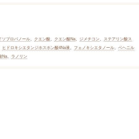
イソプロパノール
、
クエン酸
、
クエン酸Na
、
ジメチコン
、
ステアリン酸ス
、
ヒドロキシエタンジホスホン酸4Na液
、
フェノキシエタノール
、
ベヘニル
Na
、
ラノリン