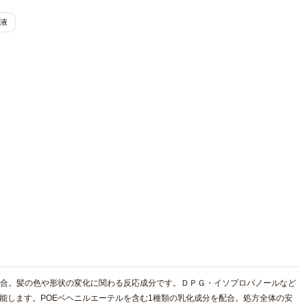
a液
配合。髪の色や形状の変化に関わる反応成分です。ＤＰＧ・イソプロパノールなど
能します。POEベヘニルエーテルを含む1種類の乳化成分を配合。処方全体の安