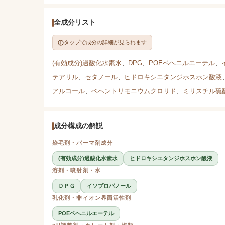
全成分リスト
タップで成分の詳細が見られます
(有効成分)過酸化水素水
、
DPG
、
POEベヘニルエーテル
、
テアリル
、
セタノール
、
ヒドロキシエタンジホスホン酸液
アルコール
、
ベヘントリモニウムクロリド
、
ミリスチル硫酸
成分構成の解説
染毛剤・パーマ剤成分
(有効成分)過酸化水素水
ヒドロキシエタンジホスホン酸液
溶剤・噴射剤・水
ＤＰＧ
イソプロパノール
乳化剤・非イオン界面活性剤
POEベヘニルエーテル