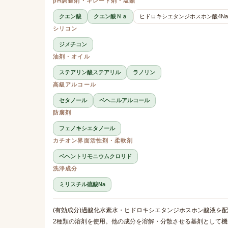
pH調整剤・キレート剤・塩類
クエン酸
クエン酸Ｎａ
ヒドロキシエタンジホスホン酸4N
シリコン
ジメチコン
油剤・オイル
ステアリン酸ステアリル
ラノリン
高級アルコール
セタノール
ベヘニルアルコール
防腐剤
フェノキシエタノール
カチオン界面活性剤・柔軟剤
ベヘントリモニウムクロリド
洗浄成分
ミリスチル硫酸Na
(有効成分)過酸化水素水・ヒドロキシエタンジホスホン酸液を
2種類の溶剤を使用。他の成分を溶解・分散させる基剤として機