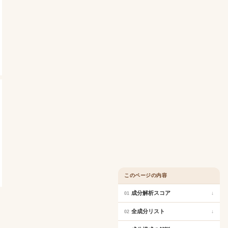
このページの内容
成分解析スコア
↓
01
全成分リスト
↓
02