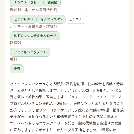
ＥＤＴＡ－２Ｎａ
酒石酸
乳化剤・非イオン界面活性剤
セテアレス-7
セテアレス-25
セテス-13
ポリマー・皮膜形成・増粘剤
ヒドロキシエチルセルロース
防腐剤
フェノキシエタノール
香料
香料
水・イソプロパノールなど2種類の溶剤を使用。他の成分を溶解・分散
させる基剤として機能します。セテアリルアルコールを配合。乳化安
定と髪への柔軟効果に寄与します。ジメチコン・アミノエチルアミノ
プロピルジメチコンを配合（3種類）。適度なツヤとまとまりを与える
処方です。グリセリン・コラーゲンアミノ酸など3種類の保湿・補修成
分を配合。適度なうるおいと補修効果でまとまりのある髪に導きま
す。ベヘントリモニウムクロリドを配合。髪の柔軟性と指通りの改善
に寄与します。アボカド油・オリーブ果実油をはじめ、4種類のオイ