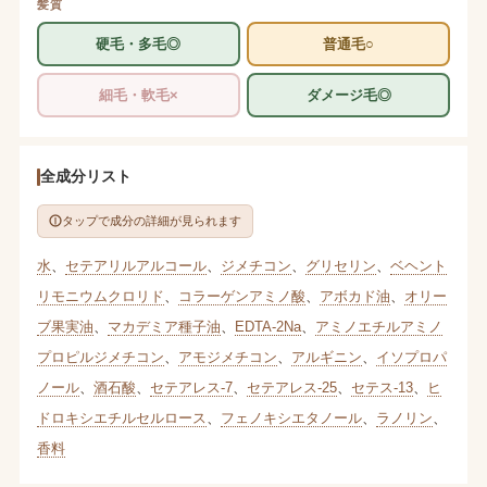
髪質
硬毛・多毛◎
普通毛○
細毛・軟毛×
ダメージ毛◎
全成分リスト
タップで成分の詳細が見られます
水
、
セテアリルアルコール
、
ジメチコン
、
グリセリン
、
ベヘント
リモニウムクロリド
、
コラーゲンアミノ酸
、
アボカド油
、
オリー
ブ果実油
、
マカデミア種子油
、
EDTA-2Na
、
アミノエチルアミノ
プロピルジメチコン
、
アモジメチコン
、
アルギニン
、
イソプロパ
ノール
、
酒石酸
、
セテアレス-7
、
セテアレス-25
、
セテス-13
、
ヒ
ドロキシエチルセルロース
、
フェノキシエタノール
、
ラノリン
、
香料