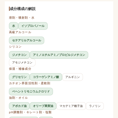
成分構成の解説
溶剤・噴射剤・水
水
イソプロパノール
高級アルコール
セテアリルアルコール
シリコン
ジメチコン
アミノエチルアミノプロピルジメチコン
アモジメチコン
保湿・補修成分
グリセリン
コラーゲンアミノ酸
アルギニン
カチオン界面活性剤・柔軟剤
ベヘントリモニウムクロリド
油剤・オイル
アボカド油
オリーブ果実油
マカデミア種子油
ラノリン
pH調整剤・キレート剤・塩類