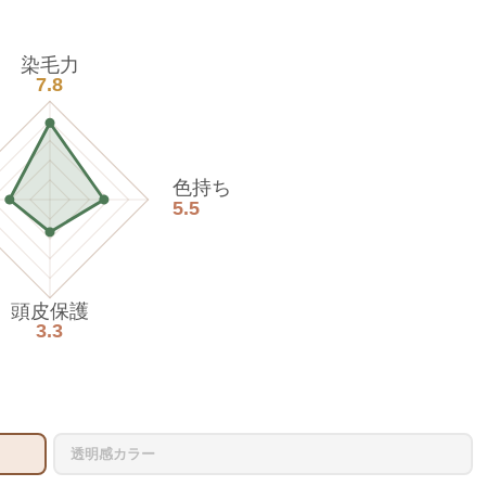
染毛力
7.8
色持ち
5.5
頭皮保護
3.3
透明感カラー