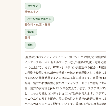
タウリン
植物エキス
パールカルクエキス
着色料・色素・顔料
黄203
香料
香料
(有効成分)パラアミノフェノール・強アンモニア水など3種類
イルエーテル・POEセチルエーテルなど3種類の乳化・可溶化
ーに仕上げています。POE・ジメチコン共重合体を配合（1種
の溶剤を使用。他の成分を溶解・分散させる基剤として機能し
うるおいと補修効果でまとまりのある髪に導きます。高重合PE
配合。処方の粘度調整と髪のコーティング・セット力付与に寄与
合。処方の安定性とpHバランスを支えています。ステアリルア
し、しっとり感とコンディショニング効果を与えます。ステア
モニウムクロリドを配合。髪の柔軟性と指通りの改善に寄与し
パールカルクエキスを配合しています。黄203を含む1種類の