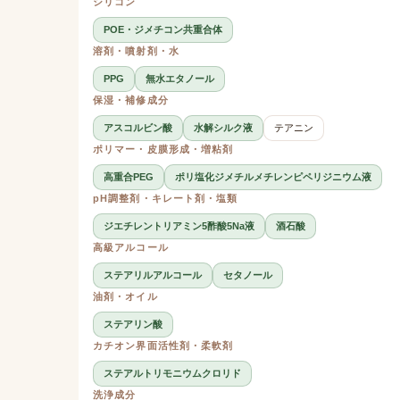
シリコン
POE・ジメチコン共重合体
溶剤・噴射剤・水
PPG
無水エタノール
保湿・補修成分
アスコルビン酸
水解シルク液
テアニン
ポリマー・皮膜形成・増粘剤
高重合PEG
ポリ塩化ジメチルメチレンピペリジニウム液
pH調整剤・キレート剤・塩類
ジエチレントリアミン5酢酸5Na液
酒石酸
高級アルコール
ステアリルアルコール
セタノール
油剤・オイル
ステアリン酸
カチオン界面活性剤・柔軟剤
ステアルトリモニウムクロリド
洗浄成分