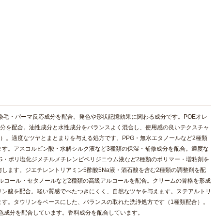
の染毛・パーマ反応成分を配合。発色や形状記憶効果に関わる成分です。POEオレ
成分を配合。油性成分と水性成分をバランスよく混合し、使用感の良いテクスチャ
類）。適度なツヤとまとまりを与える処方です。PPG・無水エタノールなど2種類
ます。アスコルビン酸・水解シルク液など3種類の保湿・補修成分を配合。適度な
G・ポリ塩化ジメチルメチレンピペリジニウム液など2種類のポリマー・増粘剤を
します。ジエチレントリアミン5酢酸5Na液・酒石酸を含む2種類の調整剤を配
ルコール・セタノールなど2種類の高級アルコールを配合。クリームの骨格を形成
リン酸を配合。軽い質感でべたつきにくく、自然なツヤを与えます。ステアルトリ
ます。タウリンをベースにした、バランスの取れた洗浄処方です（1種類配合）。
着色成分を配合しています。香料成分を配合しています。