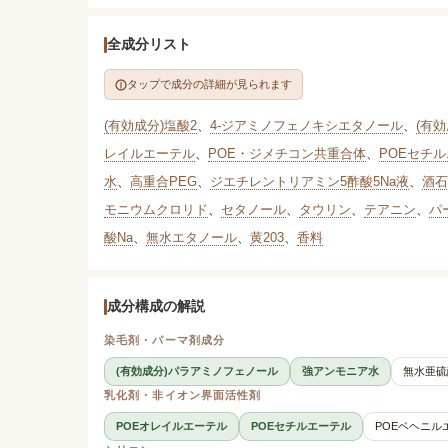
全成分リスト
タップで成分の詳細が見られます
(有効成分)塩酸2
、
4-ジアミノフェノキシエタノール
、
(有効
レイルエーテル
、
POE・ジメチコン共重合体
、
POEセチ
水
、
高重合PEG
、
ジエチレントリアミン5酢酸5Na液
、
酒石
モニウムクロリド
、
セタノール
、
タウリン
、
テアニン
、
パ
酸Na
、
無水エタノール
、
黄203
、
香料
成分構成の解説
染毛剤・パーマ剤成分
(有効成分)パラアミノフェノール
強アンモニア水
無水亜硫
乳化剤・非イオン界面活性剤
POEオレイルエーテル
POEセチルエーテル
POEベヘニル