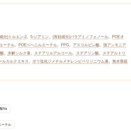
成分)トルエン-2
、
5-ジアミン
、
(有効成分)パラアミノフェノール
、
POEオ
ルエーテル
、
POEベヘニルエーテル
、
PPG
、
アスコルビン酸
、
強アンモニア
酸
、
水解シルク液
、
ステアリルアルコール
、
ステアリン酸
、
ステアルトリ
ールカルクエキス
、
ポリ塩化ジメチルメチレンピペリジニウム液
、
無水亜硫
酸Na
エーテル