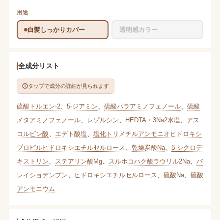
用途
白髪しっかりカバー
透明感カラー
全成分リスト
タップで成分の詳細が見られます
硫酸トルエン-2
、
5-ジアミン
、
硫酸パラアミノフェノール
、
硫酸
メタアミノフェノール
、
レゾルシン
、
HEDTA・3Na2水塩
、
アス
コルビン酸
、
エデト酸塩
、
塩化トリメチルアンモニオヒドロキシ
プロピルヒドロキシエチルセルロース
、
乾燥炭酸Na
、
β-シクロデ
キストリン
、
ステアリン酸Mg
、
スルホコハク酸ラウリル2Na
、
バ
レイショデンプン
、
ヒドロキシエチルセルロース
、
硫酸Na
、
硫酸
アンモニウム