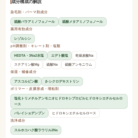
成分構成の解説
染毛剤・パーマ剤成分
硫酸パラアミノフェノール
硫酸メタアミノフェノール
薬用有効成分
レゾルシン
pH調整剤・キレート剤・塩類
HEDTA・3Na2水塩
エデト酸塩
乾燥炭酸Na
ステアリン酸Mg
硫酸Na
硫酸アンモニウム
保湿・補修成分
アスコルビン酸
β-シクロデキストリン
ポリマー・皮膜形成・増粘剤
塩化トリメチルアンモニオヒドロキシプロピルヒドロキシエチルセルロ
ース
バレイショデンプン
ヒドロキシエチルセルロース
洗浄成分
スルホコハク酸ラウリル2Na