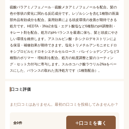
硫酸パラアミノフェノール・硫酸メタアミノフェノールを配合。髪の
色や形状の変化に関わる反応成分です。レゾルシンを含む1種類の医薬
部外品有効成分を配合。薬用効果による頭皮環境の改善が期待できる
処方です。HEDTA・3Na2水塩・エデト酸塩など6種類のpH調整剤・
キレート剤を配合。処方のpHバランスを最適に保ち、髪と頭皮にやさ
しい環境を維持します。アスコルビン酸・β-シクロデキストリンによ
る保湿・補修効果が期待できます。塩化トリメチルアンモニオヒドロ
キシプロピルヒドロキシエチルセルロース・バレイショデンプンなど3
種類のポリマー・増粘剤を配合。処方の粘度調整と髪のコーティン
グ・セット力付与に寄与します。スルホコハク酸ラウリル2Naをベー
スにした、バランスの取れた洗浄処方です（1種類配合）。
口コミ評価
まだ口コミはありません。最初の口コミを投稿してみませんか？
口コミを書く
全0件